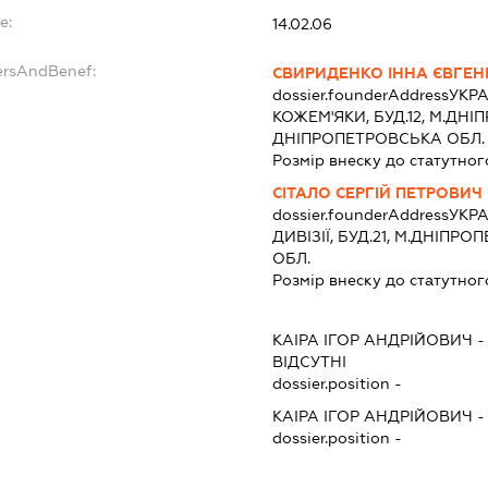
e:
14.02.06
ersAndBenef:
СВИРИДЕНКО ІННА ЄВГЕН
dossier.founderAddress
УКРА
КОЖЕМ'ЯКИ, БУД.12, М.ДН
ДНІПРОПЕТРОВСЬКА ОБЛ.
Розмір внеску до статутног
СІТАЛО СЕРГІЙ ПЕТРОВИЧ
dossier.founderAddress
УКРА
ДИВІЗІЇ, БУД.21, М.ДНІП
ОБЛ.
Розмір внеску до статутног
КАІРА ІГОР АНДРІЙОВИЧ
ВІДСУТНІ
dossier.position -
КАІРА ІГОР АНДРІЙОВИЧ
dossier.position -