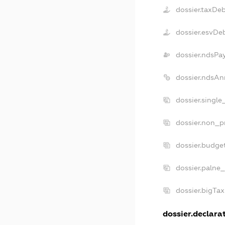
dossier.taxDe
dossier.esvDe
dossier.ndsPa
dossier.ndsAn
dossier.singl
dossier.non_p
dossier.budge
dossier.palne_
dossier.bigTa
dossier.declarat