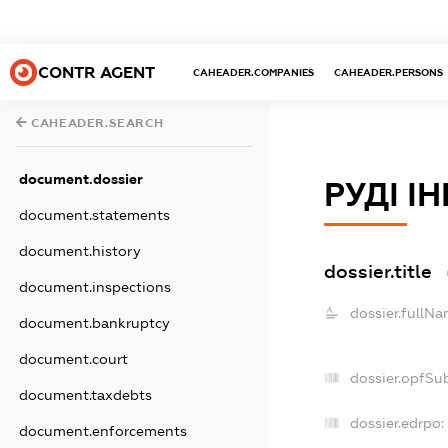
CONTR AGENT
CAHEADER.COMPANIES
CAHEADER.PERSONS
CAHEADER.SEARCH
document.dossier
РУДІ І
document.statements
document.history
dossier.title
document.inspections
dossier.fullNa
document.bankruptcy
document.court
dossier.opfSu
document.taxdebts
dossier.edrpo:
document.enforcements