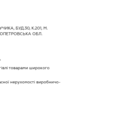
ИКА, БУД.30, К.201, М.
РОПЕТРОВСЬКА ОБЛ.
ь
гівлі товарами широкого
асної нерухомості виробничо-