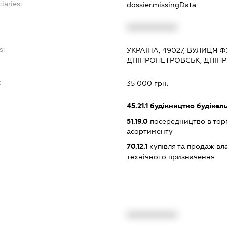
iaries:
dossier.missingData
XXXXXXXXXX
s:
УКРАЇНА, 49027, ВУЛИЦЯ ФУЧ
ДНІПРОПЕТРОВСЬК, ДНІП
:
35 000 грн.
45.21.1
будівництво будівел
51.19.0
посередництво в тор
асортименту
70.12.1
купівля та продаж вл
технічного призначення
XXXXXXXXXX