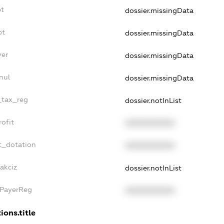
bt
dossier.missingData
bt
dossier.missingData
yer
dossier.missingData
nul
dossier.missingData
e_tax_reg
dossier.notInList
rofit
XXXXXXXXXX
t_dotation
XXXXXXXXXX
akciz
dossier.notInList
xPayerReg
XXXXXXXXXX
ions.title