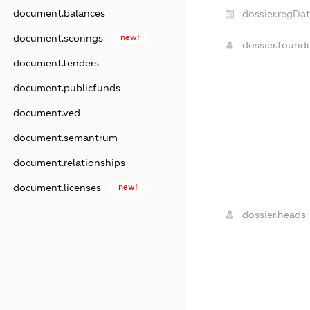
document.balances
dossier.regDat
document.scorings
new!
dossier.found
document.tenders
document.publicfunds
document.ved
document.semantrum
document.relationships
document.licenses
new!
dossier.heads: