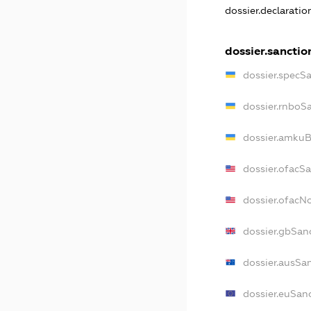
dossier.declarati
dossier.sanctio
dossier.specS
dossier.rnboS
dossier.amkuB
dossier.ofacS
dossier.ofac
dossier.gbSan
dossier.ausSa
dossier.euSan