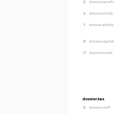
dossier.benefic
dossier.smida:
dossier.addres
dossier.capital
dossier.kveds:
dossier.tax
dossier.staff