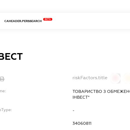
BETA
CAHEADER.PERSSEARCH
НВЕСТ
riskFactors.title
0
0
me:
ТОВАРИСТВО З ОБМЕЖЕНО
ІНВЕСТ"
bType:
-
34060811