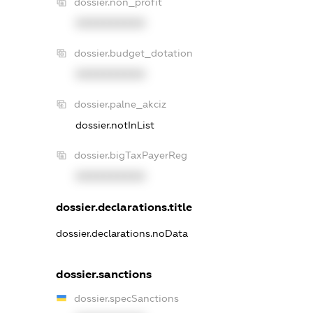
dossier.non_profit
XXXXXXXXXX
dossier.budget_dotation
XXXXXXXXXX
dossier.palne_akciz
dossier.notInList
dossier.bigTaxPayerReg
XXXXXXXXXX
dossier.declarations.title
dossier.declarations.noData
dossier.sanctions
dossier.specSanctions