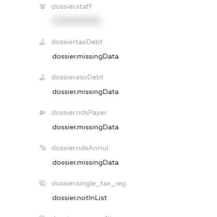
dossier.staff
XXXXXXXXXX
dossier.taxDebt
dossier.missingData
dossier.esvDebt
dossier.missingData
dossier.ndsPayer
dossier.missingData
dossier.ndsAnnul
dossier.missingData
dossier.single_tax_reg
dossier.notInList