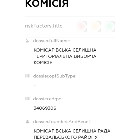
КОМІСІЯ
riskFactors.title
0
0
0
dossier.fullName:
КОМІСАРІВСЬКА СЕЛИЩНА
ТЕРИТОРІАЛЬНА ВИБОРЧА
КОМІСІЯ
dossier.opfSubType:
-
dossier.edrpo:
34069306
dossier.foundersAndBenef:
КОМІСАРІВСЬКА СЕЛИЩНА РАДА
ПЕРЕВАЛЬСЬКОГО РАЙОНУ