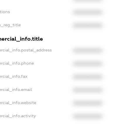
tions
XXXXXXXXXX
n_reg_title
XXXXXXXXXX
rcial_info.title
rcial_info.postal_address
XXXXXXXXXX
rcial_info.phone
XXXXXXXXXX
rcial_info.fax
XXXXXXXXXX
rcial_info.email
XXXXXXXXXX
rcial_info.website
XXXXXXXXXX
cial_info.activity
XXXXXXXXXX