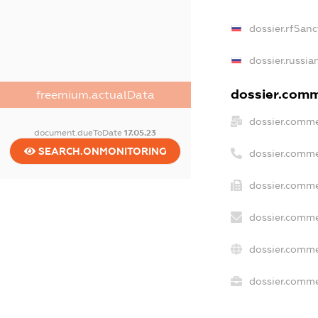
dossier.rfSanc
dossier.russia
dossier.comme
freemium.actualData
dossier.comme
document.dueToDate
17.05.23
SEARCH.ONMONITORING
dossier.comme
dossier.comme
dossier.comme
dossier.comme
dossier.commer