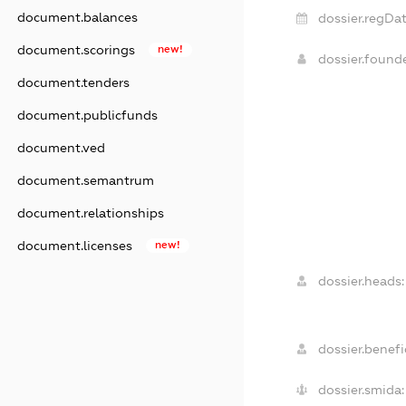
document.balances
dossier.regDat
document.scorings
new!
dossier.found
document.tenders
document.publicfunds
document.ved
document.semantrum
document.relationships
document.licenses
new!
dossier.heads:
dossier.benefic
dossier.smida: