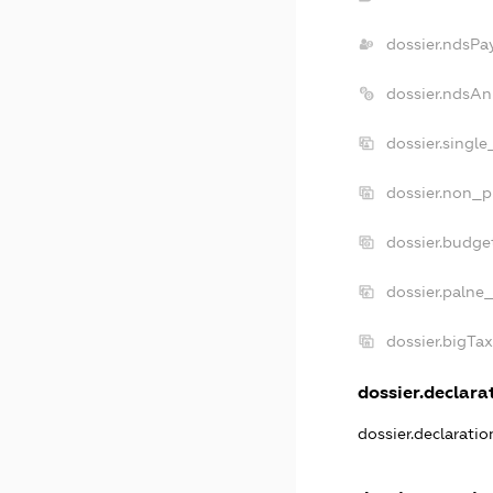
dossier.ndsPa
dossier.ndsAn
dossier.singl
dossier.non_p
dossier.budge
dossier.palne
dossier.bigTa
dossier.declarat
dossier.declarati