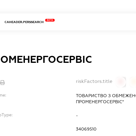
BETA
CAHEADER.PERSSEARCH
РОМЕНЕРГОСЕРВІС
riskFactors.title
0
me:
ТОВАРИСТВО З ОБМЕЖЕН
ПРОМЕНЕРГОСЕРВІС"
bType:
-
34069510