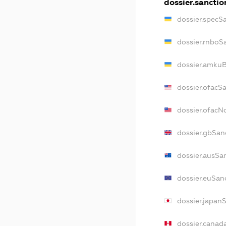
dossier.sanctio
dossier.specS
dossier.rnboS
dossier.amkuB
dossier.ofacS
dossier.ofac
dossier.gbSan
dossier.ausSa
dossier.euSan
dossier.japan
dossier.canad