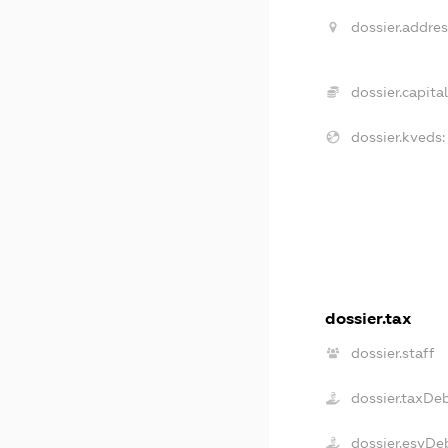
dossier.addres
dossier.capital
dossier.kveds:
dossier.tax
dossier.staff
dossier.taxDe
dossier.esvDe