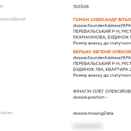
e:
13.03.06
ersAndBenef:
ГОМОН ОЛЕКСАНДР ВІТА
dossier.founderAddress
УКРА
ПЕРЕВАЛЬСЬКИЙ Р-Н, МІС
РАХМАНІНОВА, БУДИНОК 1
Розмір внеску до статутног
БЕРШАК ЄВГЕНІЙ ОЛЕКСІ
dossier.founderAddress
УКРА
ПЕРЕВАЛЬСЬКИЙ Р-Н, МІС
БУДИНОК 78А, КВАРТИРА 
Розмір внеску до статутног
ФІНАГІН ОЛЕГ ОЛЕКСІЙО
dossier.position -
iaries:
dossier.missingData
XXXXXXXXXX