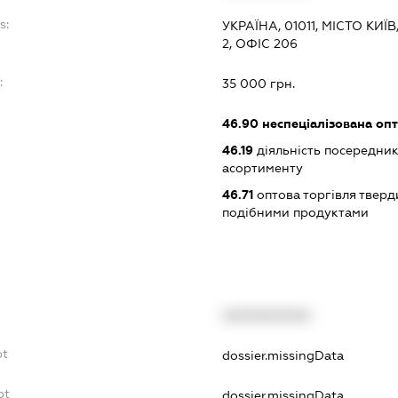
s:
УКРАЇНА, 01011, МІСТО К
2, ОФІС 206
:
35 000 грн.
46.90
неспеціалізована опт
46.19
діяльність посередник
асортименту
46.71
оптова торгівля тверд
подібними продуктами
XXXXXXXXXX
bt
dossier.missingData
bt
dossier.missingData