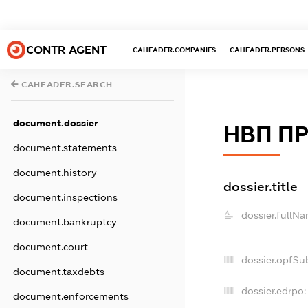
CONTR AGENT
CAHEADER.COMPANIES
CAHEADER.PERSONS
CAHEADER.SEARCH
document.dossier
НВП П
document.statements
document.history
dossier.title
document.inspections
dossier.fullNa
document.bankruptcy
document.court
dossier.opfSu
document.taxdebts
dossier.edrpo:
document.enforcements