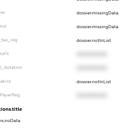
yer
dossier.missingData
nul
dossier.missingData
e_tax_reg
dossier.notInList
rofit
XXXXXXXXXX
t_dotation
XXXXXXXXXX
_akciz
dossier.notInList
xPayerReg
XXXXXXXXXX
ions.title
ons.noData