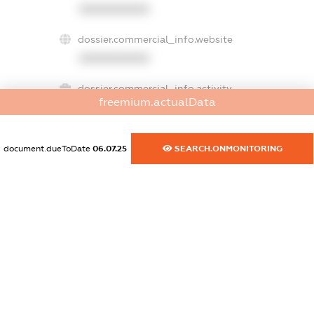
XXXXXXXXXX
dossier.commercial_info.website
XXXXXXXXXX
dossier.commercial_info.activity
freemium.actualData
XXXXXXXXXX
document.dueToDate
06.07.25
SEARCH.ONMONITORING
freemium.exampleText_1
freemium.exampleText_2
freemium.anonymousPerSearch2
FREEMIUM.DETAILS
FREEMIUM.REGISTER