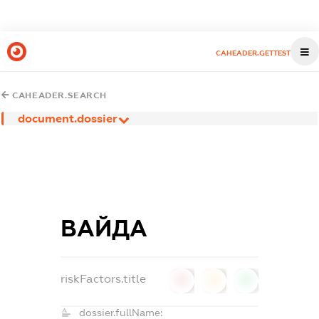
CAHEADER.GETTEST
CAHEADER.SEARCH
document.dossier
ВАЙДА
riskFactors.title
0
0
0
dossier.fullName: