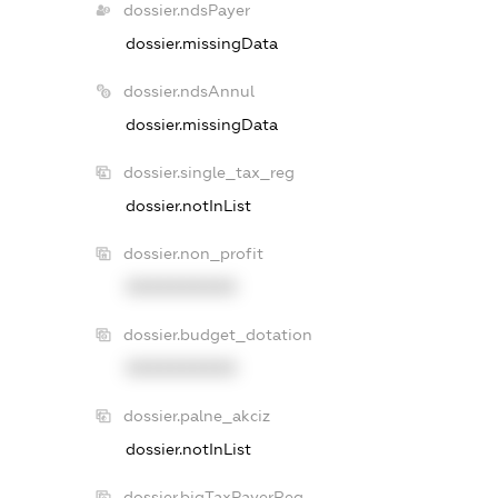
dossier.ndsPayer
dossier.missingData
dossier.ndsAnnul
dossier.missingData
dossier.single_tax_reg
dossier.notInList
dossier.non_profit
XXXXXXXXXX
dossier.budget_dotation
XXXXXXXXXX
dossier.palne_akciz
dossier.notInList
dossier.bigTaxPayerReg