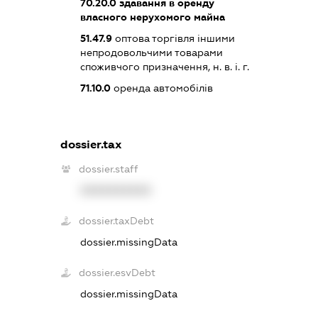
70.20.0
здавання в оренду
власного нерухомого майна
51.47.9
оптова торгівля іншими
непродовольчими товарами
споживчого призначення, н. в. і. г.
71.10.0
оренда автомобілів
dossier.tax
dossier.staff
XXXXXXXXXX
dossier.taxDebt
dossier.missingData
dossier.esvDebt
dossier.missingData