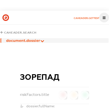
CAHEADER.GETTEST
CAHEADER.SEARCH
document.dossier
ЗОРЕПАД
riskFactors.title
0
0
0
dossier.fullName: