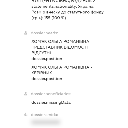
ВУЛ.ЦЕНТРАЛЬНА, БУДИНОК 2
statements.nationality:
Україна
Розмір внеску до статутного фонду
(грн.):
155
(100 %)
dossier.heads:
ХОМ'ЯК ОЛЬГА РОМАНІВНА
-
ПРЕДСТАВНИК
ВІДОМОСТІ
ВІДСУТНІ
dossier.position -
ХОМ'ЯК ОЛЬГА РОМАНІВНА
-
КЕРІВНИК
dossier.position -
dossier.beneficiaries:
dossier.missingData
dossier.smida:
XXXXXXXXXX