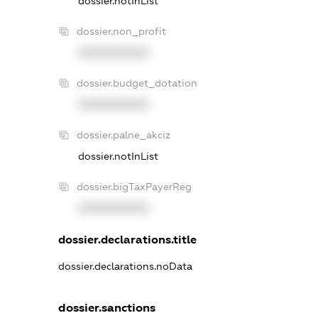
dossier.notInList
dossier.non_profit
XXXXXXXXXX
dossier.budget_dotation
XXXXXXXXXX
dossier.palne_akciz
dossier.notInList
dossier.bigTaxPayerReg
XXXXXXXXXX
dossier.declarations.title
dossier.declarations.noData
dossier.sanctions