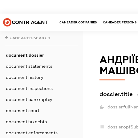
CONTR AGENT
CAHEADER.COMPANIES
CAHEADER.PERSONS
CAHEADER.SEARCH
document.dossier
АНДРІЇ
document.statements
МАШІВ
document.history
document.inspections
dossier.title
document.bankruptcy
dossier.fullNa
document.court
document.taxdebts
dossier.opfSu
document.enforcements