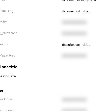
dossier.missingData
_tax_reg
dossier.notInList
ofit
XXXXXXXXXX
t_dotation
XXXXXXXXXX
akciz
dossier.notInList
xPayerReg
XXXXXXXXXX
ions.title
ons.noData
ns
anctions
XXXXXXXXXX
anctions
XXXXXXXXXX