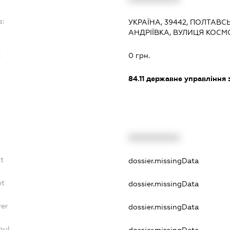
s:
УКРАЇНА, 39442, ПОЛТАВС
АНДРІЇВКА, ВУЛИЦЯ КОСМ
:
0 грн.
84.11
державне управління 
XXXXXXXXXX
t
dossier.missingData
bt
dossier.missingData
yer
dossier.missingData
nul