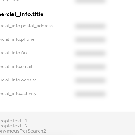
XXXXXXXXXX
rcial_info.title
rcial_info.postal_address
XXXXXXXXXX
rcial_info.phone
XXXXXXXXXX
rcial_info.fax
XXXXXXXXXX
rcial_info.email
XXXXXXXXXX
rcial_info.website
XXXXXXXXXX
cial_info.activity
XXXXXXXXXX
ampleText_1
ampleText_2
onymousPerSearch2