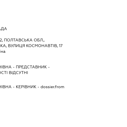
АДА
2, ПОЛТАВСЬКА ОБЛ.,
КА, ВУЛИЦЯ КОСМОНАВТІВ, 17
їна
НІВНА
-
ПРЕДСТАВНИК
-
СТІ ВІДСУТНІ
НІВНА
-
КЕРІВНИК
- dossier.from