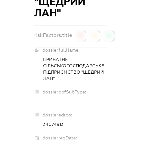
"ЩЕДРИЙ
ЛАН"
riskFactors.title
0
0
0
dossier.fullName:
ПРИВАТНЕ
СІЛЬСЬКОГОСПОДАРСЬКЕ
ПІДПРИЄМСТВО "ЩЕДРИЙ
ЛАН"
dossier.opfSubType:
-
dossier.edrpo:
34074913
dossier.regDate: