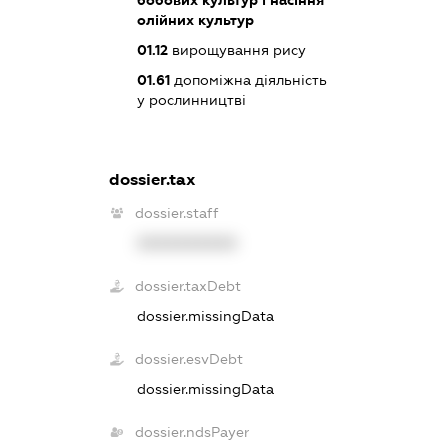
бобових культур і насіння
олійних культур
01.12
вирощування рису
01.61
допоміжна діяльність
у рослинництві
dossier.tax
dossier.staff
XXXXXXXXXX
dossier.taxDebt
dossier.missingData
dossier.esvDebt
dossier.missingData
dossier.ndsPayer