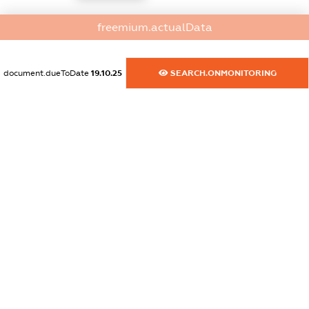
dossier.commercial_info.website
freemium.actualData
XXXXXXXXXX
dossier.commercial_info.activity
document.dueToDate
19.10.25
SEARCH.ONMONITORING
XXXXXXXXXX
freemium.exampleText_1
freemium.exampleText_2
freemium.anonymousPerSearch2
FREEMIUM.DETAILS
FREEMIUM.REGISTER