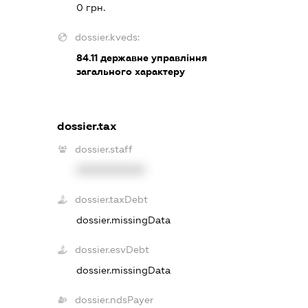
0 грн.
dossier.kveds:
84.11
державне управління
загального характеру
dossier.tax
dossier.staff
XXXXXXXXXX
dossier.taxDebt
dossier.missingData
dossier.esvDebt
dossier.missingData
dossier.ndsPayer