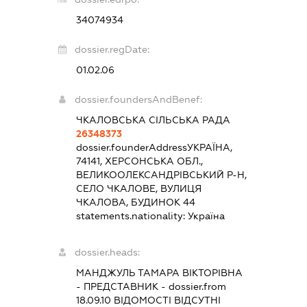
34074934
dossier.regDate:
01.02.06
dossier.foundersAndBenef:
ЧКАЛОВСЬКА СІЛЬСЬКА РАДА
26348373
dossier.founderAddress
УКРАЇНА,
74141, ХЕРСОНСЬКА ОБЛ.,
ВЕЛИКООЛЕКСАНДРІВСЬКИЙ Р-Н,
СЕЛО ЧКАЛОВЕ, ВУЛИЦЯ
ЧКАЛОВА, БУДИНОК 44
statements.nationality:
Україна
dossier.heads:
МАНДЖУЛЬ ТАМАРА ВІКТОРІВНА
-
ПРЕДСТАВНИК
- dossier.from
18.09.10
ВІДОМОСТІ ВІДСУТНІ