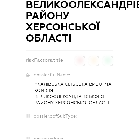
ВЕЛИКООЛЕКСАНДРІ
РАЙОНУ
ХЕРСОНСЬКОЇ
ОБЛАСТІ
riskFactors.title
0
0
0
dossier.fullName:
ЧКАЛІВСЬКА СІЛЬСЬКА ВИБОРЧА
КОМІСІЯ
ВЕЛИКООЛЕКСАНДРІВСЬКОГО
РАЙОНУ ХЕРСОНСЬКОЇ ОБЛАСТІ
dossier.opfSubType:
-
dossier.edrpo: