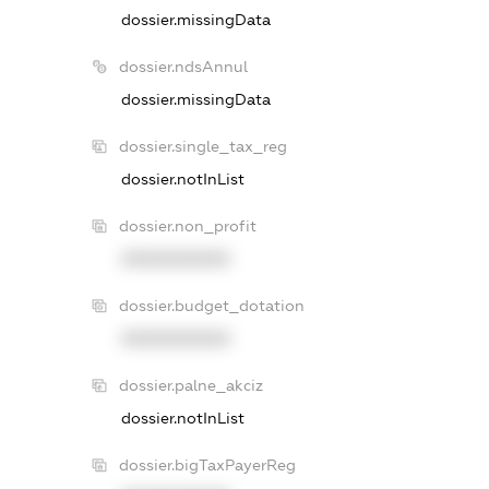
dossier.missingData
dossier.ndsAnnul
dossier.missingData
dossier.single_tax_reg
dossier.notInList
dossier.non_profit
XXXXXXXXXX
dossier.budget_dotation
XXXXXXXXXX
dossier.palne_akciz
dossier.notInList
dossier.bigTaxPayerReg