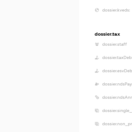
dossier.kveds:
dossier.tax
dossier.staff
dossier.taxDeb
dossier.esvDeb
dossier.ndsPay
dossier.ndsAn
dossier.single
dossier.non_pr