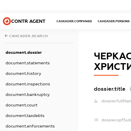
CONTR AGENT
CAHEADER.COMPANIES
CAHEADER.PERSONS
CAHEADER.SEARCH
document.dossier
ЧЕРКАС
document.statements
ХРИСТИ
document.history
document.inspections
dossier.title
document.bankruptcy
dossier.fullNa
document.court
document.taxdebts
dossier.opfSu
document.enforcements