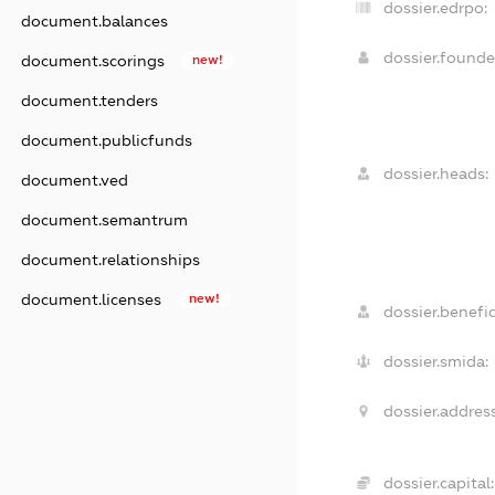
dossier.edrpo:
document.balances
dossier.found
document.scorings
new!
document.tenders
document.publicfunds
dossier.heads:
document.ved
document.semantrum
document.relationships
document.licenses
new!
dossier.benefic
dossier.smida:
dossier.address
dossier.capital: