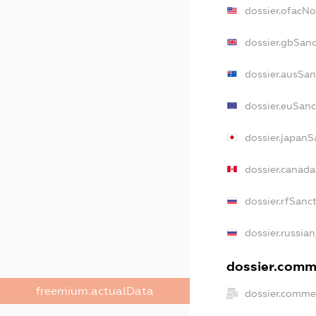
dossier.ofacN
dossier.gbSan
dossier.ausSan
dossier.euSanc
dossier.japanS
dossier.canad
dossier.rfSanc
dossier.russian
dossier.comme
freemium.actualData
dossier.comme