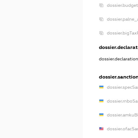
dossier.budge
dossier.palne_
dossier.bigTa
dossier.declarat
dossier.declaratio
dossier.sanctio
dossier.specSa
dossier.rnboSa
dossier.amkuBl
dossier.ofacSa