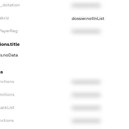
t_dotation
XXXXXXXXXX
akciz
dossier.notInList
xPayerReg
XXXXXXXXXX
ions.title
ns.noData
ns
nctions
XXXXXXXXXX
nctions
XXXXXXXXXX
ackList
XXXXXXXXXX
nctions
XXXXXXXXXX