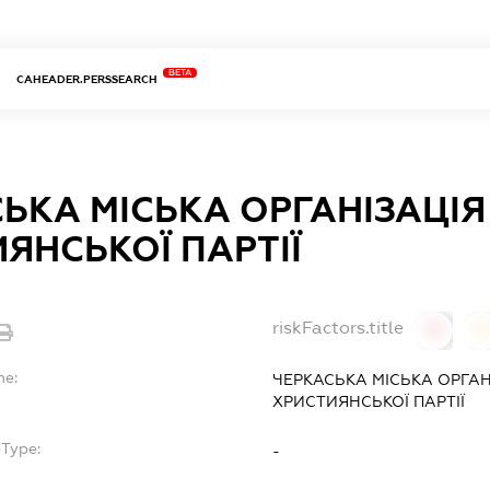
BETA
CAHEADER.PERSSEARCH
ЬКА МІСЬКА ОРГАНІЗАЦІЯ
ЯНСЬКОЇ ПАРТІЇ
riskFactors.title
0
0
me:
ЧЕРКАСЬКА МІСЬКА ОРГАН
ХРИСТИЯНСЬКОЇ ПАРТІЇ
bType:
-