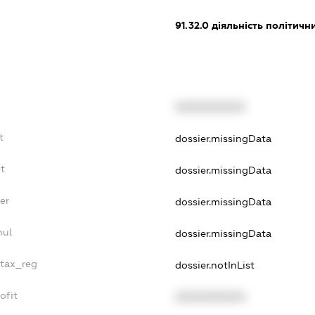
91.32.0
діяльність політичн
XXXXXXXXXX
t
dossier.missingData
t
dossier.missingData
er
dossier.missingData
nul
dossier.missingData
_tax_reg
dossier.notInList
ofit
XXXXXXXXXX