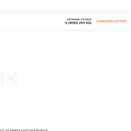
caHeader.contact
CAHEADER.GETTEST
0 (800) 210 102
0