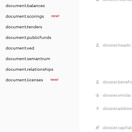
document.balances
document.scorings
new!
document.tenders
document.publicfunds
dossier.heads:
document.ved
document.semantrum
document.relationships
document.licenses
new!
dossier.benefic
dossier.smida:
dossier.addres
dossier.capital