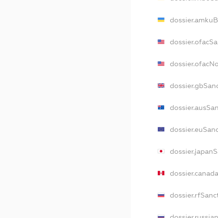
dossier.amkuB
dossier.ofacS
dossier.ofacN
dossier.gbSan
dossier.ausSa
dossier.euSan
dossier.japan
dossier.canad
dossier.rfSanc
dossier.russia