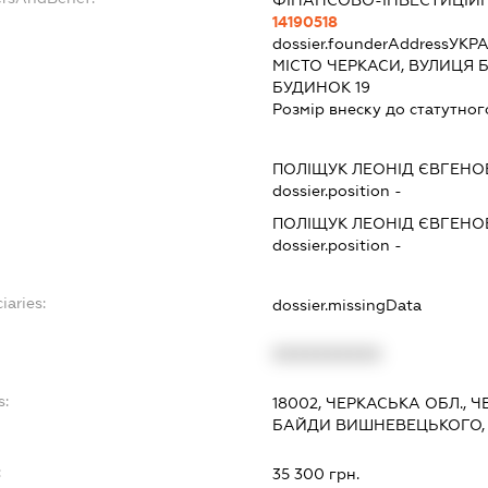
ФІНАНСОВО-ІНВЕСТИЦІЙН
14190518
dossier.founderAddress
УКРА
МІСТО ЧЕРКАСИ, ВУЛИЦЯ
БУДИНОК 19
Розмір внеску до статутног
ПОЛІЩУК ЛЕОНІД ЄВГЕНО
dossier.position -
ПОЛІЩУК ЛЕОНІД ЄВГЕНО
dossier.position -
iaries:
dossier.missingData
XXXXXXXXXX
s:
18002, ЧЕРКАСЬКА ОБЛ., 
БАЙДИ ВИШНЕВЕЦЬКОГО, 
:
35 300 грн.