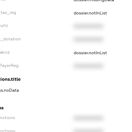
_tax_reg
dossier.notInList
ofit
XXXXXXXXXX
t_dotation
XXXXXXXXXX
akciz
dossier.notInList
xPayerReg
XXXXXXXXXX
ions.title
ons.noData
ns
anctions
XXXXXXXXXX
anctions
XXXXXXXXXX