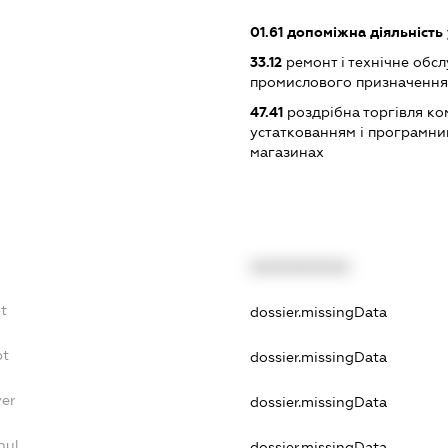
01.61
допоміжна діяльність 
33.12
ремонт і технічне обс
промислового призначення
47.41
роздрібна торгівля ко
устаткованням і програмни
магазинах
XXXXXXXXXX
t
dossier.missingData
bt
dossier.missingData
yer
dossier.missingData
nul
dossier.missingData