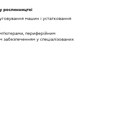
у рослинництві
луговування машин і устатковання
мп'ютерами, периферійним
м забезпеченням у спеціалізованих