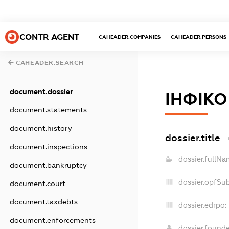
CONTR AGENT
CAHEADER.COMPANIES
CAHEADER.PERSONS
CAHEADER.SEARCH
document.dossier
ІНФІКО
document.statements
document.history
dossier.title
document.inspections
dossier.fullNa
document.bankruptcy
dossier.opfSu
document.court
document.taxdebts
dossier.edrpo:
document.enforcements
dossier.found