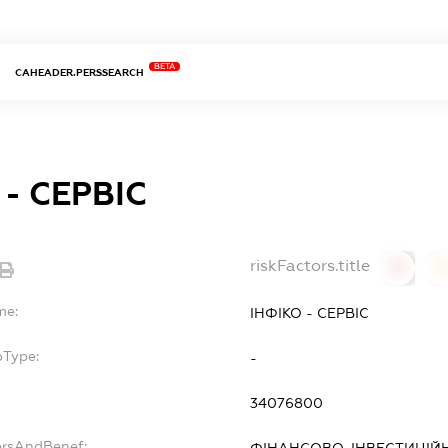
BETA
CAHEADER.PERSSEARCH
 - СЕРВІС
riskFactors.title
0
0
me:
ІНФІКО - СЕРВІС
bType:
-
34076800
ersAndBenef: