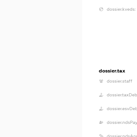
dossier.kveds:
dossier.tax
dossier.staff
dossier.taxDeb
dossier.esvDe
dossier.ndsPa
dossier.ndsAn