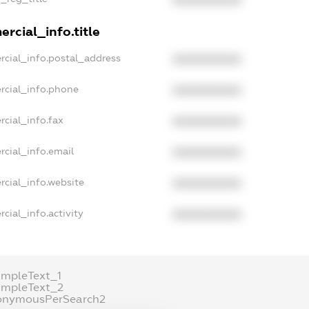
XXXXXXXXXX
rcial_info.title
rcial_info.postal_address
XXXXXXXXXX
rcial_info.phone
XXXXXXXXXX
rcial_info.fax
XXXXXXXXXX
rcial_info.email
XXXXXXXXXX
rcial_info.website
XXXXXXXXXX
cial_info.activity
XXXXXXXXXX
ampleText_1
ampleText_2
onymousPerSearch2