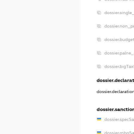
dossier.single
dossier.non_pr
dossier.budge
dossier.palne_
dossier.bigTa
dossier.declarat
dossier.declarati
dossier.sanctio
dossier.specS
dossier.rnboS