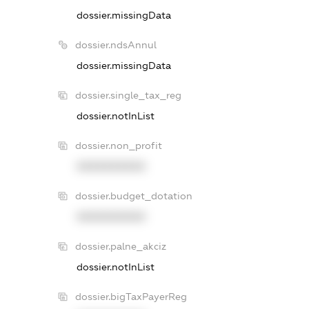
dossier.missingData
dossier.ndsAnnul
dossier.missingData
dossier.single_tax_reg
dossier.notInList
dossier.non_profit
XXXXXXXXXX
dossier.budget_dotation
XXXXXXXXXX
dossier.palne_akciz
dossier.notInList
dossier.bigTaxPayerReg