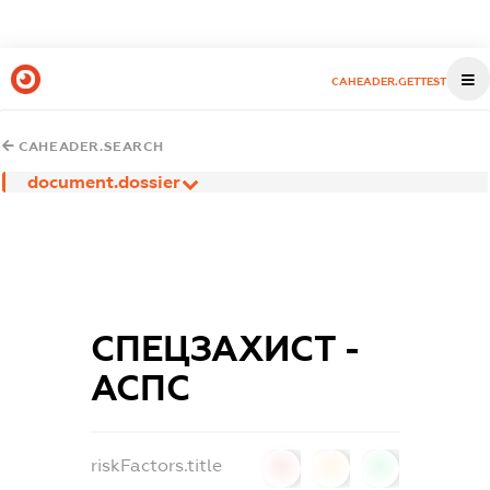
CAHEADER.GETTEST
CAHEADER.SEARCH
document.dossier
СПЕЦЗАХИСТ -
АСПС
riskFactors.title
0
0
0