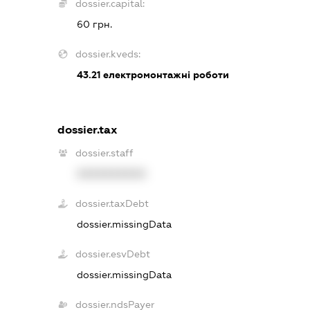
dossier.capital:
60 грн.
dossier.kveds:
43.21
електромонтажні роботи
dossier.tax
dossier.staff
XXXXXXXXXX
dossier.taxDebt
dossier.missingData
dossier.esvDebt
dossier.missingData
dossier.ndsPayer