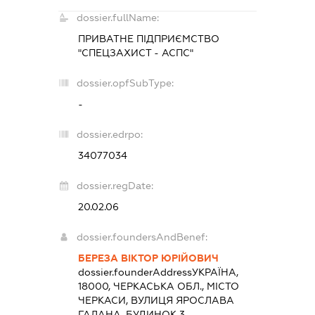
dossier.fullName:
ПРИВАТНЕ ПІДПРИЄМСТВО
"СПЕЦЗАХИСТ - АСПС"
dossier.opfSubType:
-
dossier.edrpo:
34077034
dossier.regDate:
20.02.06
dossier.foundersAndBenef:
БЕРЕЗА ВІКТОР ЮРІЙОВИЧ
dossier.founderAddress
УКРАЇНА,
18000, ЧЕРКАСЬКА ОБЛ., МІСТО
ЧЕРКАСИ, ВУЛИЦЯ ЯРОСЛАВА
ГАЛАНА, БУДИНОК 3