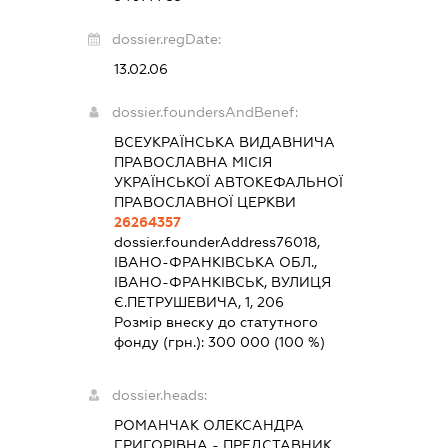
dossier.regDate:
13.02.06
dossier.foundersAndBenef:
ВСЕУКРАЇНСЬКА ВИДАВНИЧА
ПРАВОСЛАВНА МІСІЯ
УКРАЇНСЬКОЇ АВТОКЕФАЛЬНОЇ
ПРАВОСЛАВНОЇ ЦЕРКВИ
26264357
dossier.founderAddress
76018,
ІВАНО-ФРАНКІВСЬКА ОБЛ.,
ІВАНО-ФРАНКІВСЬК, ВУЛИЦЯ
Є.ПЕТРУШЕВИЧА, 1, 206
Розмір внеску до статутного
фонду (грн.):
300 000
(100 %)
dossier.heads:
РОМАНЧАК ОЛЕКСАНДРА
ГРИГОРІВНА
-
ПРЕДСТАВНИК