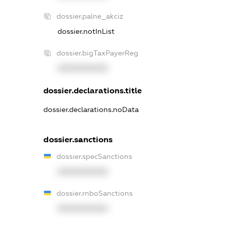
dossier.palne_akciz
dossier.notInList
dossier.bigTaxPayerReg
XXXXXXXXXX
dossier.declarations.title
dossier.declarations.noData
dossier.sanctions
dossier.specSanctions
XXXXXXXXXX
dossier.rnboSanctions
XXXXXXXXXX