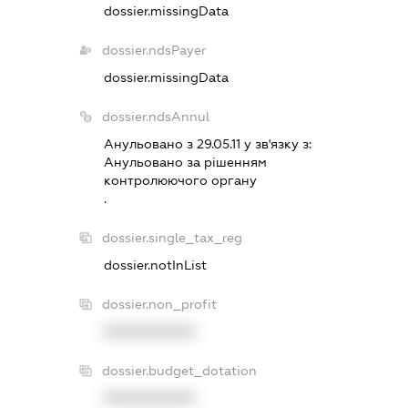
dossier.missingData
dossier.ndsPayer
dossier.missingData
dossier.ndsAnnul
Анульовано з 29.05.11 у зв'язку з:
Анульовано за рiшенням
контролюючого органу
.
dossier.single_tax_reg
dossier.notInList
dossier.non_profit
XXXXXXXXXX
dossier.budget_dotation
XXXXXXXXXX