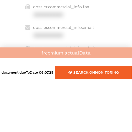
dossier.commercial_info.fax
XXXXXXXXXX
dossier.commercial_info.email
XXXXXXXXXX
dossier.commercial_info.website
freemium.actualData
XXXXXXXXXX
dossier.commercial_info.activity
document.dueToDate
06.07.25
SEARCH.ONMONITORING
XXXXXXXXXX
freemium.exampleText_1
freemium.exampleText_2
freemium.anonymousPerSearch2
FREEMIUM.DETAILS
FREEMIUM.REGISTER