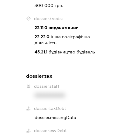
300 000 грн.
dossier.kveds:
22.11.0
видання книг
22.22.0
інша поліграфічна
діяльність
45.21.1
будівництво будівель
dossier.tax
dossier.staff
XXXXXXXXXX
dossier.taxDebt
dossier.missingData
dossier.esvDebt