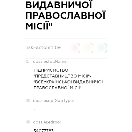
ВИДАВНИЧОЇ
ПРАВОСЛАВНОЇ
МІСІЇ"
riskFactors.title
0
0
0
dossier.fullName:
ПІДПРИЄМСТВО
"ПРЕДСТАВНИЦТВО МІСІЇ"-
"ВСЕУКРАЇНСЬКОЇ ВИДАВНИЧОЇ
ПРАВОСЛАВНОЇ МІСІЇ"
dossier.opfSubType:
-
dossier.edrpo:
34077783