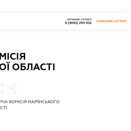
caHeader.contact
CAHEADER.GETTEST
0 (800) 210 102
МІСІЯ
ОЇ ОБЛАСТІ
0
РЧА КОМІСІЯ МАР'ЇНСЬКОГО
СТІ