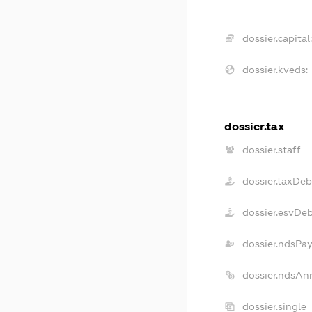
dossier.capital:
dossier.kveds:
dossier.tax
dossier.staff
dossier.taxDeb
dossier.esvDe
dossier.ndsPay
dossier.ndsAn
dossier.single