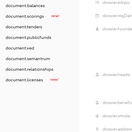
dossier.edrpo:
document.balances
dossier.regDat
document.scorings
new!
document.tenders
dossier.found
document.publicfunds
document.ved
document.semantrum
document.relationships
dossier.heads:
document.licenses
new!
dossier.benefic
dossier.smida:
dossier.addres