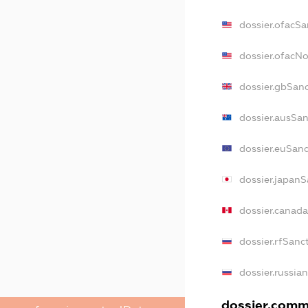
dossier.ofacSa
dossier.ofacN
dossier.gbSan
dossier.ausSa
dossier.euSan
dossier.japanS
dossier.canad
dossier.rfSanc
dossier.russia
dossier.comme