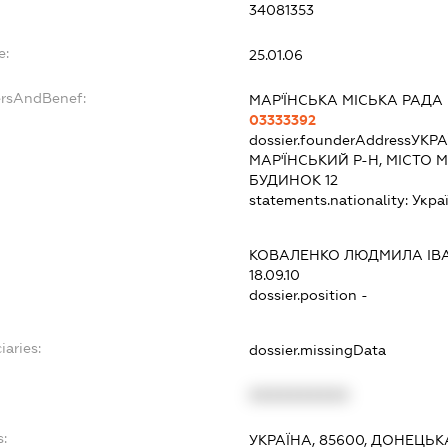
34081353
e:
25.01.06
ersAndBenef:
МАР'ЇНСЬКА МІСЬКА РАДА
03333392
dossier.founderAddress
УКРА
МАР'ЇНСЬКИЙ Р-Н, МІСТО 
БУДИНОК 12
statements.nationality:
Укра
КОВАЛЕНКО ЛЮДМИЛА ІВ
18.09.10
dossier.position -
iaries:
dossier.missingData
XXXXXXXXXX
s:
УКРАЇНА, 85600, ДОНЕЦЬКА