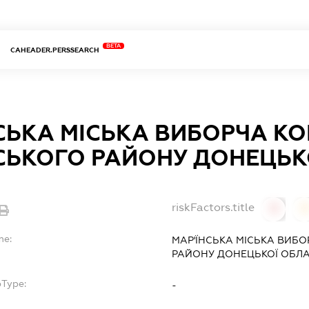
BETA
CAHEADER.PERSSEARCH
СЬКА МІСЬКА ВИБОРЧА КО
СЬКОГО РАЙОНУ ДОНЕЦЬК
riskFactors.title
0
0
me:
МАР'ЇНСЬКА МІСЬКА ВИБО
РАЙОНУ ДОНЕЦЬКОЇ ОБЛА
bType:
-