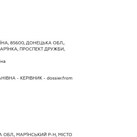
ЇНА, 85600, ДОНЕЦЬКА ОБЛ.,
МАР'ЇНКА, ПРОСПЕКТ ДРУЖБИ,
їна
АНІВНА
-
КЕРІВНИК
- dossier.from
 ОБЛ., МАР'ЇНСЬКИЙ Р-Н, МІСТО