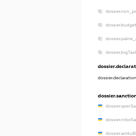
dossier.non_pr
dossier.budge
dossier.palne_
dossier.bigTa
dossier.declarat
dossier.declaratio
dossier.sanctio
dossier.specSa
dossier.rnboS
dossier.amkuB