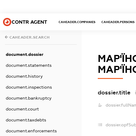
CONTR AGENT
CAHEADER.COMPANIES
CAHEADER.PERSONS
CAHEADER.SEARCH
document.dossier
МАР'ЇН
document.statements
МАР'ЇН
document.history
document.inspections
dossier.title
document.bankruptcy
dossier.fullNa
document.court
document.taxdebts
dossier.opfSu
document.enforcements