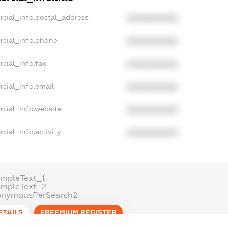
rcial_info.postal_address
XXXXXXXXXX
rcial_info.phone
XXXXXXXXXX
cial_info.fax
XXXXXXXXXX
cial_info.email
XXXXXXXXXX
cial_info.website
XXXXXXXXXX
cial_info.activity
XXXXXXXXXX
mpleText_1
ampleText_2
onymousPerSearch2
ETAILS
FREEMIUM.REGISTER