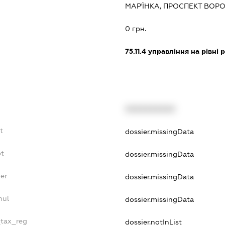
МАР'ЇНКА, ПРОСПЕКТ ВОР
0 грн.
75.11.4
управління на рівні р
XXXXXXXXXX
t
dossier.missingData
bt
dossier.missingData
er
dossier.missingData
nul
dossier.missingData
_tax_reg
dossier.notInList