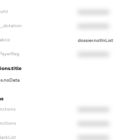
ofit
XXXXXXXXXX
t_dotation
XXXXXXXXXX
akciz
dossier.notInList
xPayerReg
XXXXXXXXXX
ions.title
ns.noData
ns
nctions
XXXXXXXXXX
anctions
XXXXXXXXXX
lackList
XXXXXXXXXX