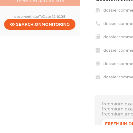
freemium.actualData
dossier.comme
document.dueToDate
12.10.25
dossier.comme
SEARCH.ONMONITORING
dossier.commer
dossier.commer
dossier.commer
dossier.commer
freemium.exa
freemium.ex
freemium.an
FREEMIUM.D