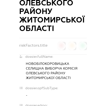
ОЛЕВСЬКОГО
РАЙОНУ
ЖИТОМИРСЬКОЇ
ОБЛАСТІ
riskFactors.title
0
0
0
dossier.fullName:
НОВОБІЛОКОРОВИЦЬКА
СЕЛИЩНА ВИБОРЧА КОМІСІЯ
ОЛЕВСЬКОГО РАЙОНУ
ЖИТОМИРСЬКОЇ ОБЛАСТІ
dossier.opfSubType:
-
dossier.edrpo: