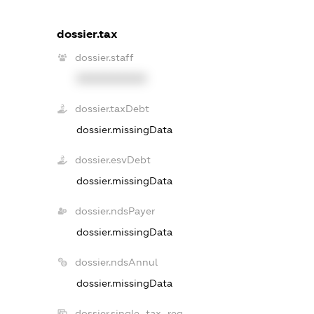
dossier.tax
dossier.staff
XXXXXXXXXX
dossier.taxDebt
dossier.missingData
dossier.esvDebt
dossier.missingData
dossier.ndsPayer
dossier.missingData
dossier.ndsAnnul
dossier.missingData
dossier.single_tax_reg