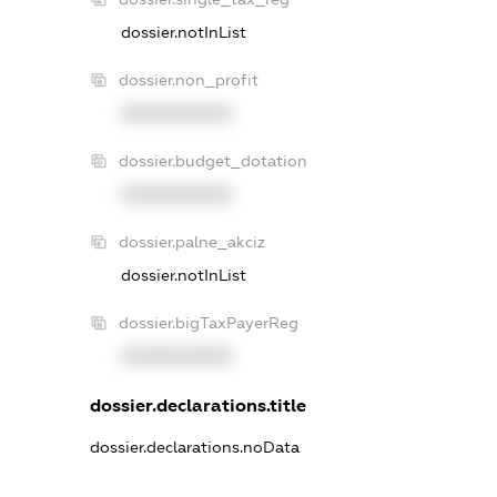
dossier.notInList
dossier.non_profit
XXXXXXXXXX
dossier.budget_dotation
XXXXXXXXXX
dossier.palne_akciz
dossier.notInList
dossier.bigTaxPayerReg
XXXXXXXXXX
dossier.declarations.title
dossier.declarations.noData