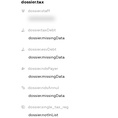
dossier.tax
dossier.staff
XXXXXXXXXX
dossier.taxDebt
dossier.missingData
dossier.esvDebt
dossier.missingData
dossier.ndsPayer
dossier.missingData
dossier.ndsAnnul
dossier.missingData
dossier.single_tax_reg
dossier.notInList