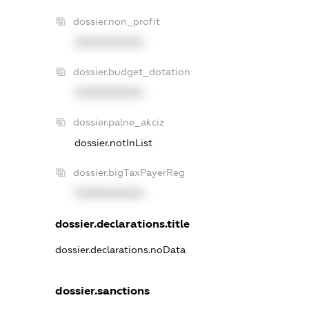
dossier.non_profit
XXXXXXXXXX
dossier.budget_dotation
XXXXXXXXXX
dossier.palne_akciz
dossier.notInList
dossier.bigTaxPayerReg
XXXXXXXXXX
dossier.declarations.title
dossier.declarations.noData
dossier.sanctions