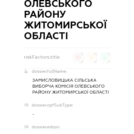
ОЛЕВСЬКОГО
РАЙОНУ
ЖИТОМИРСЬКОЇ
ОБЛАСТІ
riskFactors.title
0
0
0
dossier.fullName:
ЗАМИСЛОВИЦЬКА СІЛЬСЬКА
ВИБОРЧА КОМІСІЯ ОЛЕВСЬКОГО
РАЙОНУ ЖИТОМИРСЬКОЇ ОБЛАСТІ
dossier.opfSubType:
-
dossier.edrpo: