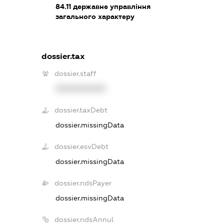
84.11
державне управління
загального характеру
dossier.tax
dossier.staff
XXXXXXXXXX
dossier.taxDebt
dossier.missingData
dossier.esvDebt
dossier.missingData
dossier.ndsPayer
dossier.missingData
dossier.ndsAnnul