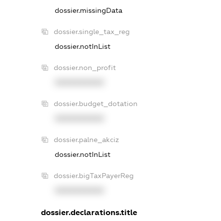
dossier.missingData
dossier.single_tax_reg
dossier.notInList
dossier.non_profit
XXXXXXXXXX
dossier.budget_dotation
XXXXXXXXXX
dossier.palne_akciz
dossier.notInList
dossier.bigTaxPayerReg
XXXXXXXXXX
dossier.declarations.title