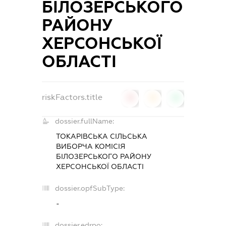
БІЛОЗЕРСЬКОГО
РАЙОНУ
ХЕРСОНСЬКОЇ
ОБЛАСТІ
riskFactors.title
0
0
0
dossier.fullName:
ТОКАРІВСЬКА СІЛЬСЬКА
ВИБОРЧА КОМІСІЯ
БІЛОЗЕРСЬКОГО РАЙОНУ
ХЕРСОНСЬКОЇ ОБЛАСТІ
dossier.opfSubType:
-
dossier.edrpo: