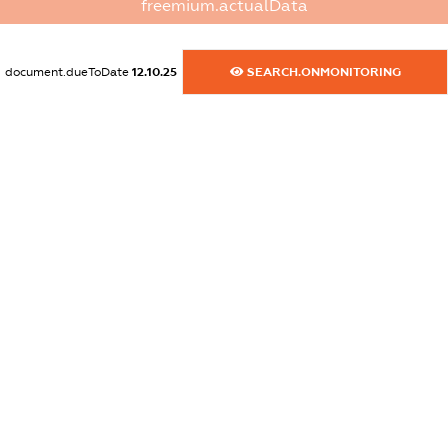
freemium.actualData
dossier.commercial_info.activity
XXXXXXXXXX
document.dueToDate
12.10.25
SEARCH.ONMONITORING
freemium.exampleText_1
freemium.exampleText_2
freemium.anonymousPerSearch2
FREEMIUM.DETAILS
FREEMIUM.REGISTER