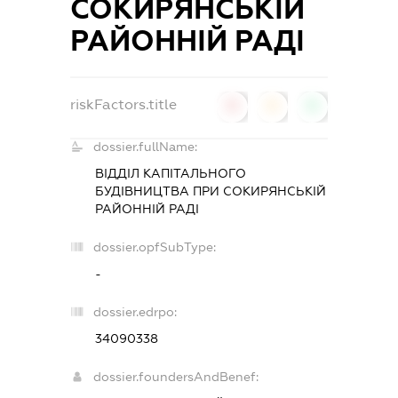
СОКИРЯНСЬКІЙ
РАЙОННІЙ РАДІ
riskFactors.title
0
0
0
dossier.fullName:
ВІДДІЛ КАПІТАЛЬНОГО
БУДІВНИЦТВА ПРИ СОКИРЯНСЬКІЙ
РАЙОННІЙ РАДІ
dossier.opfSubType:
-
dossier.edrpo:
34090338
dossier.foundersAndBenef: