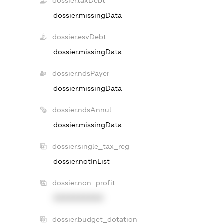
dossier.taxDebt
dossier.missingData
dossier.esvDebt
dossier.missingData
dossier.ndsPayer
dossier.missingData
dossier.ndsAnnul
dossier.missingData
dossier.single_tax_reg
dossier.notInList
dossier.non_profit
XXXXXXXXXX
dossier.budget_dotation