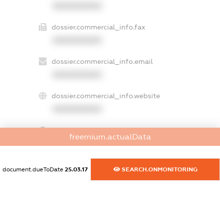
XXXXXXXXXX
dossier.commercial_info.fax
XXXXXXXXXX
dossier.commercial_info.email
XXXXXXXXXX
dossier.commercial_info.website
XXXXXXXXXX
dossier.commercial_info.activity
freemium.actualData
XXXXXXXXXX
document.dueToDate
25.03.17
SEARCH.ONMONITORING
freemium.exampleText_1
freemium.exampleText_2
freemium.anonymousPerSearch2
FREEMIUM.DETAILS