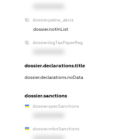
XXXXXXXXXX
dossier.palne_akciz
dossier.notInList
dossier.bigTaxPayerReg
XXXXXXXXXX
dossier.declarations.title
dossier.declarations.noData
dossier.sanctions
dossier.specSanctions
XXXXXXXXXX
dossier.rnboSanctions
XXXXXXXXXX