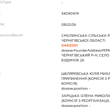
ubType:
-
:
34090474
te:
08.02.06
dersAndBenef:
СМОЛИНСЬКА СІЛЬСЬКА Р
ЧЕРНІГІВСЬКОЇ ОБЛАСТІ
04412001
dossier.founderAddress
УКРА
ЧЕРНІГІВСЬКИЙ Р-Н, СЕЛ
БУДИНОК 26
:
ШКЛЯРЕВСЬКА ЮЛІЯ МИХ
ПРИПИНЕННЯ (КОМІСІЯ З Р
КОМІСІЯ)
dossier.position -
ЗАРІЦЬКА ОЛЕНА МИКОЛА
(КОМІСІЯ З РЕОРГАНІЗАЦІЇ
dossier.position -