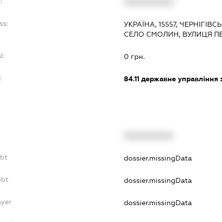
:
XXXXXXXXXX
ss:
УКРАЇНА, 15557, ЧЕРНІГІВС
СЕЛО СМОЛИН, ВУЛИЦЯ П
l:
0 грн.
:
84.11
державне управління 
XXXXXXXXXX
ebt
dossier.missingData
ebt
dossier.missingData
ayer
dossier.missingData