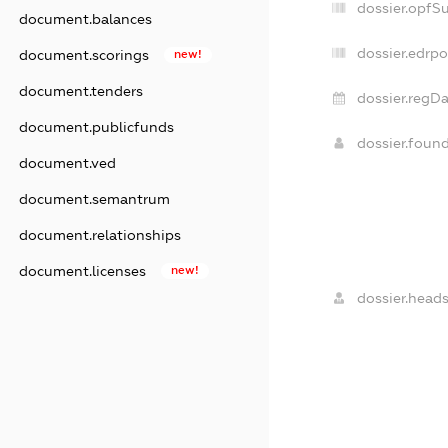
dossier.opfS
document.balances
dossier.edrpo
document.scorings
new!
document.tenders
dossier.regDa
document.publicfunds
dossier.foun
document.ved
document.semantrum
document.relationships
document.licenses
new!
dossier.heads