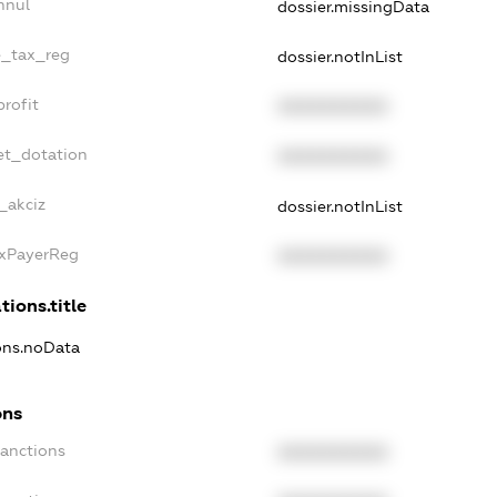
nnul
dossier.missingData
e_tax_reg
dossier.notInList
rofit
XXXXXXXXXX
et_dotation
XXXXXXXXXX
_akciz
dossier.notInList
axPayerReg
XXXXXXXXXX
tions.title
ions.noData
ons
Sanctions
XXXXXXXXXX