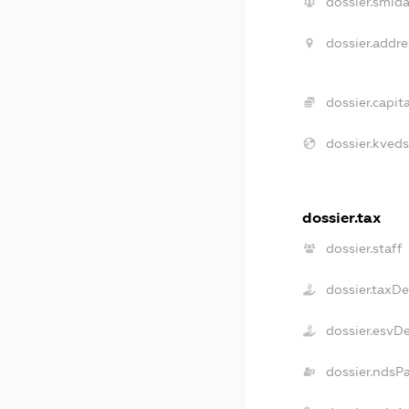
dossier.smida
dossier.addre
dossier.capita
dossier.kveds
dossier.tax
dossier.staff
dossier.taxD
dossier.esvD
dossier.ndsP