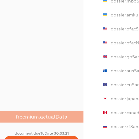
dossier.rnbo
dossier.amku
dossier.ofac
dossier.ofac
dossier.gbSa
dossier.ausS
dossier.euSa
dossier.japa
dossier.cana
freemium.actualData
dossier.rfSan
document.dueToDate
30.03.21