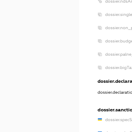
dossier.ndsA
dossier.singl
dossier.non_p
dossier.budg
dossier.palne
dossier.bigT
dossier.declara
dossier.declarat
dossier.sancti
dossier.spec