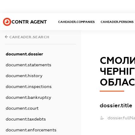
CONTR AGENT
CAHEADER.COMPANIES
CAHEADER.PERSONS
CAHEADER.SEARCH
document.dossier
СМОЛИ
document.statements
ЧЕРНІ
document.history
ОБЛАС
document.inspections
document.bankruptcy
dossier.title
document.court
dossier.fullN
document.taxdebts
document.enforcements