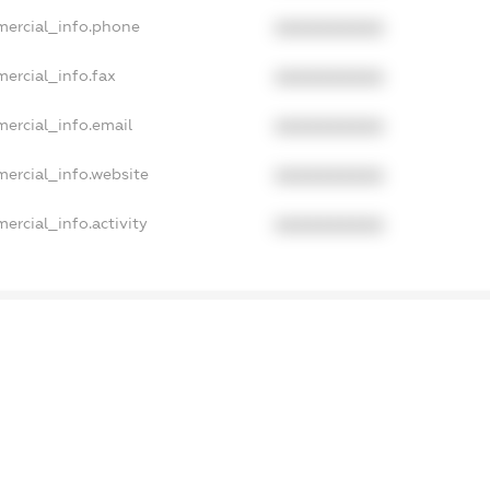
mercial_info.phone
XXXXXXXXXX
ercial_info.fax
XXXXXXXXXX
mercial_info.email
XXXXXXXXXX
mercial_info.website
XXXXXXXXXX
ercial_info.activity
XXXXXXXXXX
xampleText_1
xampleText_2
anonymousPerSearch2
DETAILS
FREEMIUM.REGISTER