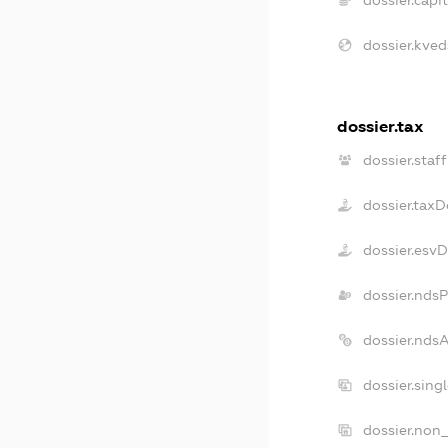
dossier.capit
dossier.kved
dossier.tax
dossier.staff
dossier.taxD
dossier.esv
dossier.nds
dossier.nds
dossier.sing
dossier.non_