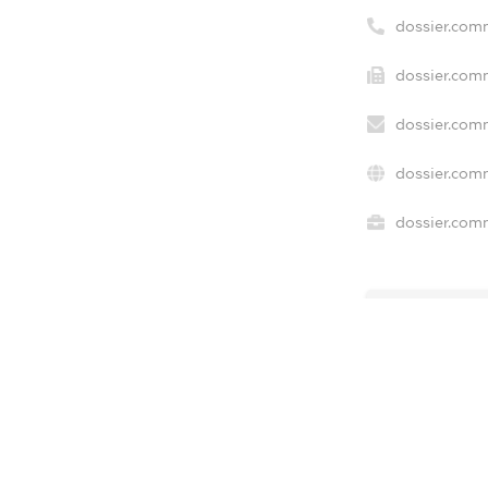
dossier.com
dossier.comm
dossier.com
dossier.com
dossier.comm
freemium.e
freemium.e
freemium.
FREEMIUM.