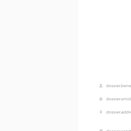
dossier.benef
dossier.smid
dossier.addr