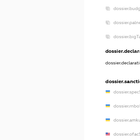
dossier.bud
dossier.paln
dossier.big
dossier.declar
dossier.declara
dossier.sanct
dossier.spe
dossier.rnb
dossier.amk
dossier.ofa