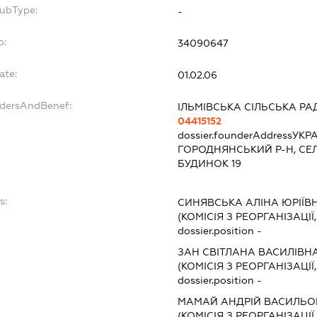
SubType:
-
o:
34090647
ate:
01.02.06
ndersAndBenef:
ІЛЬМІВСЬКА СІЛЬСЬКА РА
04415152
dossier.founderAddress
УКРА
ГОРОДНЯНСЬКИЙ Р-Н, СЕЛ
БУДИНОК 19
s:
СИНЯВСЬКА АЛІНА ЮРІЇВ
(КОМІСІЯ З РЕОРГАНІЗАЦІЇ
dossier.position -
ЗАН СВІТЛАНА ВАСИЛІВН
(КОМІСІЯ З РЕОРГАНІЗАЦІЇ
dossier.position -
МАМАЙ АНДРІЙ ВАСИЛЬО
(КОМІСІЯ З РЕОРГАНІЗАЦІЇ