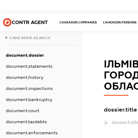
CONTR AGENT
CAHEADER.COMPANIES
CAHEADER.PERSONS
CAHEADER.SEARCH
document.dossier
ІЛЬМІ
document.statements
ГОРОД
document.history
ОБЛАС
document.inspections
document.bankruptcy
dossier.title
document.court
document.taxdebts
dossier.full
document.enforcements