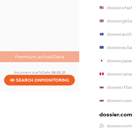
dossier.ofa
dossier.gbS
dossier.aus
dossier.euS
freemium.actualData
dossier.jap
document.dueToDate
28.02.21
dossier.can
SEARCH.ONMONITORING
dossier.rfSa
dossier.russ
dossier.com
dossier.com