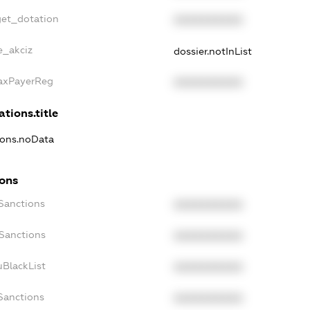
get_dotation
XXXXXXXXXX
e_akciz
dossier.notInList
TaxPayerReg
XXXXXXXXXX
ations.title
tions.noData
ions
cSanctions
XXXXXXXXXX
oSanctions
XXXXXXXXXX
uBlackList
XXXXXXXXXX
cSanctions
XXXXXXXXXX