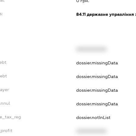
al:
0 грн.
s:
84.11
державне управління 
XXXXXXXXXX
ebt
dossier.missingData
Debt
dossier.missingData
Payer
dossier.missingData
Annul
dossier.missingData
le_tax_reg
dossier.notInList
profit
XXXXXXXXXX