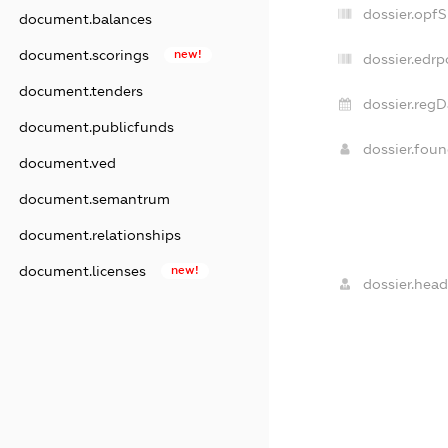
dossier.opf
document.balances
document.scorings
new!
dossier.edrp
document.tenders
dossier.regD
document.publicfunds
dossier.fou
document.ved
document.semantrum
document.relationships
document.licenses
new!
dossier.head