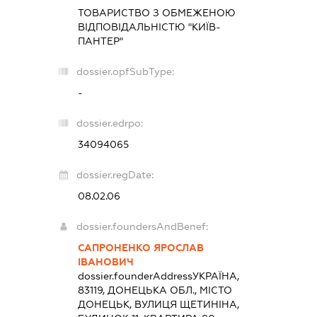
ТОВАРИСТВО З ОБМЕЖЕНОЮ
ВІДПОВІДАЛЬНІСТЮ "КИЇВ-
ПАНТЕР"
dossier.opfSubType:
-
dossier.edrpo:
34094065
dossier.regDate:
08.02.06
dossier.foundersAndBenef:
САПРОНЕНКО ЯРОСЛАВ
ІВАНОВИЧ
dossier.founderAddress
УКРАЇНА,
83119, ДОНЕЦЬКА ОБЛ., МІСТО
ДОНЕЦЬК, ВУЛИЦЯ ЩЕТИНІНА,