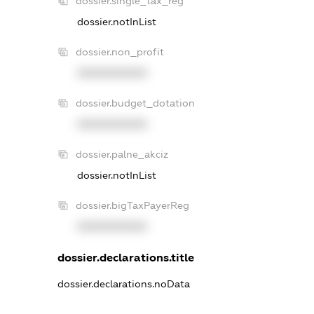
dossier.single_tax_reg
dossier.notInList
dossier.non_profit
XXXXXXXXXX
dossier.budget_dotation
XXXXXXXXXX
dossier.palne_akciz
dossier.notInList
dossier.bigTaxPayerReg
XXXXXXXXXX
dossier.declarations.title
dossier.declarations.noData