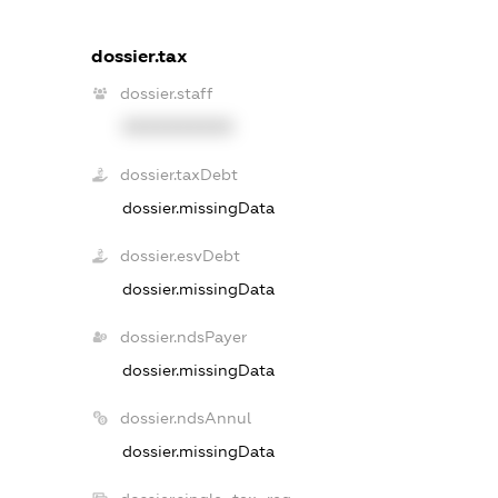
dossier.tax
dossier.staff
XXXXXXXXXX
dossier.taxDebt
dossier.missingData
dossier.esvDebt
dossier.missingData
dossier.ndsPayer
dossier.missingData
dossier.ndsAnnul
dossier.missingData