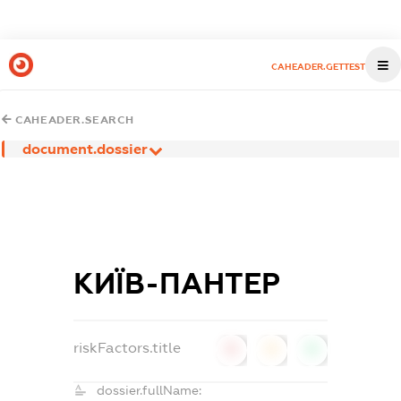
CAHEADER.GETTEST
CAHEADER.SEARCH
document.dossier
КИЇВ-ПАНТЕР
riskFactors.title
0
0
0
dossier.fullName: