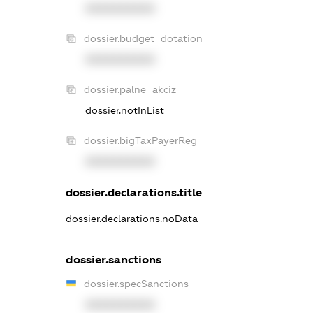
XXXXXXXXXX
dossier.budget_dotation
XXXXXXXXXX
dossier.palne_akciz
dossier.notInList
dossier.bigTaxPayerReg
XXXXXXXXXX
dossier.declarations.title
dossier.declarations.noData
dossier.sanctions
dossier.specSanctions
XXXXXXXXXX