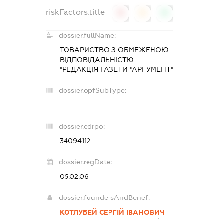
riskFactors.title
0
0
0
dossier.fullName:
ТОВАРИСТВО З ОБМЕЖЕНОЮ
ВІДПОВІДАЛЬНІСТЮ
"РЕДАКЦІЯ ГАЗЕТИ "АРГУМЕНТ"
dossier.opfSubType:
-
dossier.edrpo:
34094112
dossier.regDate:
05.02.06
dossier.foundersAndBenef:
КОТЛУБЕЙ СЕРГІЙ ІВАНОВИЧ