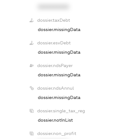
XXXXXXXXXX
dossier.taxDebt
dossier.missingData
dossier.esvDebt
dossier.missingData
dossier.ndsPayer
dossier.missingData
dossier.ndsAnnul
dossier.missingData
dossier.single_tax_reg
dossier.notInList
dossier.non_profit