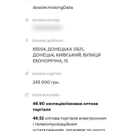
dossier.missingData
dossier.smida:
XXXXXXXXXX
dossier.address:
83054, ДОНЕЦЬКА ОБЛ.,
ДОНЕЦЬК, КИЇВСЬКИЙ, ВУЛИЦЯ
ЕКОНОМІЧНА, 15
dossier.capital:
243 000 грн.
dossier.kveds:
46.90
неспеціалізована оптова
торгівля
46.52
оптова торгівля електронним
і телекомунікаційним
устаткованням, деталями до нього