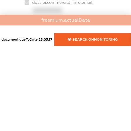
dossier.commercial_info.email
XXXXXXXXXX
freemium.actualData
dossier.commercial_info.website
XXXXXXXXXX
document.dueToDate
25.03.17
SEARCH.ONMONITORING
dossier.commercial_info.activity
XXXXXXXXXX
freemium.exampleText_1
freemium.exampleText_2
freemium.anonymousPerSearch2
FREEMIUM.DETAILS
FREEMIUM.REGISTER