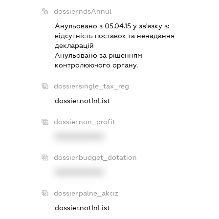
dossier.ndsAnnul
Анульовано з 05.04.15 у зв'язку з:
вiдсутнiсть поставок та ненадання
декларацiй
Анульовано за рiшенням
контролюючого органу.
dossier.single_tax_reg
dossier.notInList
dossier.non_profit
XXXXXXXXXX
dossier.budget_dotation
XXXXXXXXXX
dossier.palne_akciz
dossier.notInList