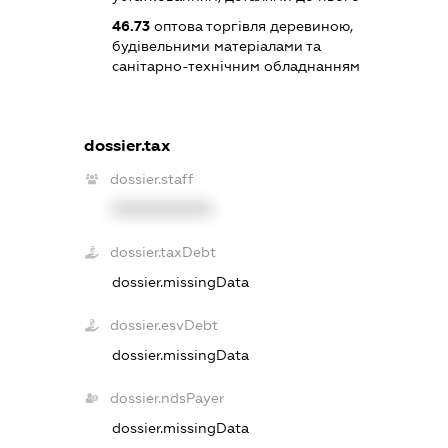
46.73
оптова торгівля деревиною,
будівельними матеріалами та
санітарно-технічним обладнанням
dossier.tax
dossier.staff
XXXXXXXXXX
dossier.taxDebt
dossier.missingData
dossier.esvDebt
dossier.missingData
dossier.ndsPayer
dossier.missingData