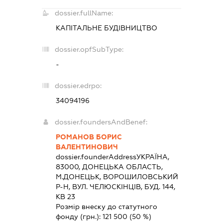
dossier.fullName:
КАПІТАЛЬНЕ БУДІВНИЦТВО
dossier.opfSubType:
-
dossier.edrpo:
34094196
dossier.foundersAndBenef:
РОМАНОВ БОРИС
ВАЛЕНТИНОВИЧ
dossier.founderAddress
УКРАЇНА,
83000, ДОНЕЦЬКА ОБЛАСТЬ,
М.ДОНЕЦЬК, ВОРОШИЛОВСЬКИЙ
Р-Н, ВУЛ. ЧЕЛЮСКІНЦІВ, БУД. 144,
КВ 23
Розмір внеску до статутного
фонду (грн.):
121 500
(50 %)