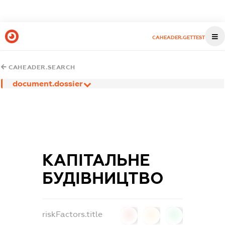
CAHEADER.GETTEST
CAHEADER.SEARCH
document.dossier
КАПІТАЛЬНЕ
БУДІВНИЦТВО
riskFactors.title
0
0
0