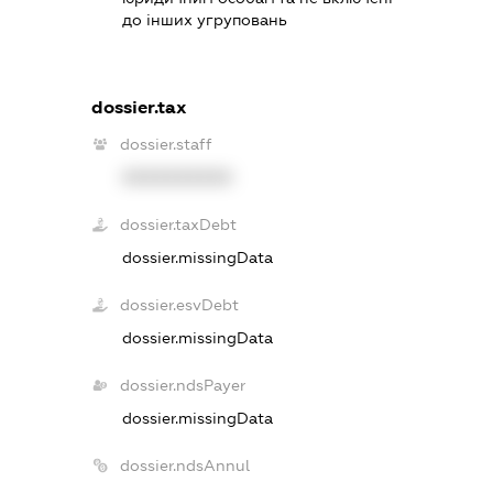
до інших угруповань
dossier.tax
dossier.staff
XXXXXXXXXX
dossier.taxDebt
dossier.missingData
dossier.esvDebt
dossier.missingData
dossier.ndsPayer
dossier.missingData
dossier.ndsAnnul