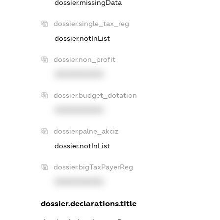
dossier.missingData
dossier.single_tax_reg
dossier.notInList
dossier.non_profit
XXXXXXXXXX
dossier.budget_dotation
XXXXXXXXXX
dossier.palne_akciz
dossier.notInList
dossier.bigTaxPayerReg
XXXXXXXXXX
dossier.declarations.title