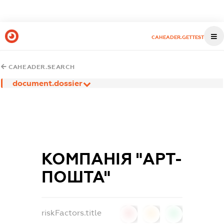
CAHEADER.GETTEST
CAHEADER.SEARCH
document.dossier
КОМПАНІЯ "АРТ-
ПОШТА"
riskFactors.title
0
0
0