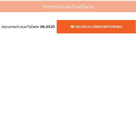
dossier.commercial_info.activity
freemium.actualData
XXXXXXXXXX
document.dueToDate
06.07.25
SEARCH.ONMONITORING
freemium.exampleText_1
freemium.exampleText_2
freemium.anonymousPerSearch2
FREEMIUM.DETAILS
FREEMIUM.REGISTER