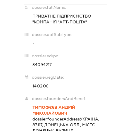
dossier.fullName:
ПРИВАТНЕ ПІДПРИЄМСТВО
"КОМПАНІЯ "АРТ-ПОШТА"
dossier.opfSubType:
-
dossier.edrpo:
34094217
dossier.regDate:
14.02.06
dossier.foundersAndBenef:
ТИМОФЄЄВ АНДРІЙ
МИКОЛАЙОВИЧ
dossier.founderAddress
УКРАЇНА,
83117, ДОНЕЦЬКА ОБЛ., МІСТО
ДОНЕЦЬК, ВУЛИЦЯ