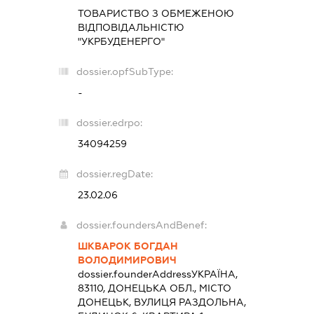
ТОВАРИСТВО З ОБМЕЖЕНОЮ
ВІДПОВІДАЛЬНІСТЮ
"УКРБУДЕНЕРГО"
dossier.opfSubType:
-
dossier.edrpo:
34094259
dossier.regDate:
23.02.06
dossier.foundersAndBenef:
ШКВАРОК БОГДАН
ВОЛОДИМИРОВИЧ
dossier.founderAddress
УКРАЇНА,
83110, ДОНЕЦЬКА ОБЛ., МІСТО
ДОНЕЦЬК, ВУЛИЦЯ РАЗДОЛЬНА,