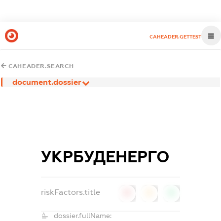
CAHEADER.GETTEST
CAHEADER.SEARCH
document.dossier
УКРБУДЕНЕРГО
riskFactors.title
0
0
0
dossier.fullName: