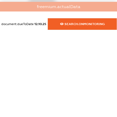
XXXXXXXXXX
freemium.actualData
dossier.commercial_info.activity
XXXXXXXXXX
document.dueToDate
12.10.25
SEARCH.ONMONITORING
freemium.exampleText_1
freemium.exampleText_2
freemium.anonymousPerSearch2
FREEMIUM.DETAILS
FREEMIUM.REGISTER