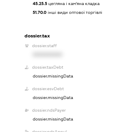
45.25.5
цегляна і кам'яна кладка
51.70.0
інші види оптової торгівлі
dossier.tax
dossier.staff
XXXXXXXXXX
dossier.taxDebt
dossier.missingData
dossier.esvDebt
dossier.missingData
dossier.ndsPayer
dossier.missingData
dossier.ndsAnnul