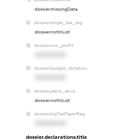
dossier.missingData
dossier.single_tax_reg
dossier.notInList
dossier.non_profit
XXXXXXXXXX
dossier.budget_dotation
XXXXXXXXXX
dossier.palne_akciz
dossier.notInList
dossier.bigTaxPayerReg
XXXXXXXXXX
dossier.declarations.title