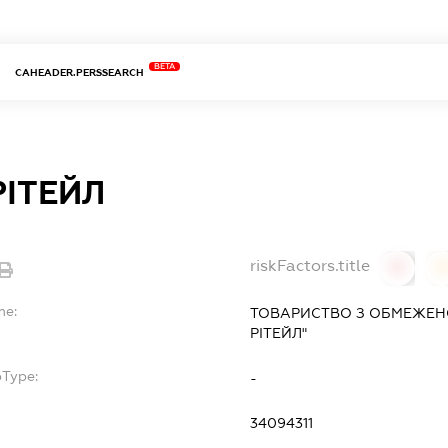
BETA
CAHEADER.PERSSEARCH
РІТЕЙЛ
riskFactors.title
0
0
me:
ТОВАРИСТВО З ОБМЕЖЕНО
РІТЕЙЛ"
bType:
-
34094311