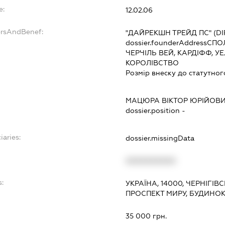
e:
12.02.06
ersAndBenef:
"ДАЙРЕКШН ТРЕЙД ПС" (DI
dossier.founderAddress
СПОЛ
ЧЕРЧІЛЬ ВЕЙ, КАРДІФФ, УЕ
КОРОЛІВСТВО
Розмір внеску до статутног
МАЦЮРА ВІКТОР ЮРІЙОВ
dossier.position -
iaries:
dossier.missingData
XXXXXXXXXX
s:
УКРАЇНА, 14000, ЧЕРНІГІВС
ПРОСПЕКТ МИРУ, БУДИНОК
:
35 000 грн.