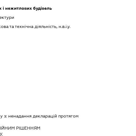
 і нежитлових будівель
тектури
а та технічна діяльність, н.в.і.у.
ку з:
ненадання декларацiй протягом
IЙНИМ РIШЕННЯМ
.