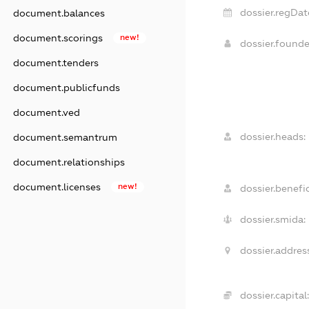
dossier.regDat
document.balances
document.scorings
new!
dossier.found
document.tenders
document.publicfunds
document.ved
dossier.heads:
document.semantrum
document.relationships
document.licenses
new!
dossier.benefic
dossier.smida:
dossier.addres
dossier.capital