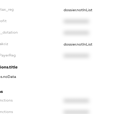
_tax_reg
dossier.notInList
ofit
XXXXXXXXXX
t_dotation
XXXXXXXXXX
akciz
dossier.notInList
xPayerReg
XXXXXXXXXX
ions.title
ons.noData
ns
anctions
XXXXXXXXXX
anctions
XXXXXXXXXX