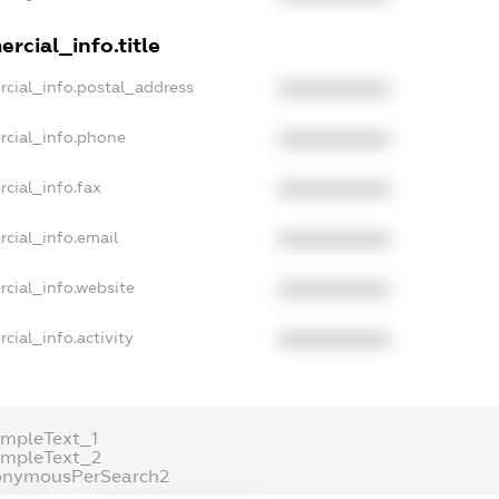
rcial_info.title
rcial_info.postal_address
XXXXXXXXXX
rcial_info.phone
XXXXXXXXXX
cial_info.fax
XXXXXXXXXX
cial_info.email
XXXXXXXXXX
rcial_info.website
XXXXXXXXXX
cial_info.activity
XXXXXXXXXX
ampleText_1
ampleText_2
onymousPerSearch2