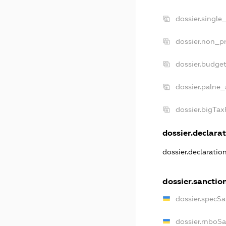
dossier.single
dossier.non_pr
dossier.budge
dossier.palne_
dossier.bigTa
dossier.declarat
dossier.declarati
dossier.sanctio
dossier.specS
dossier.rnboS