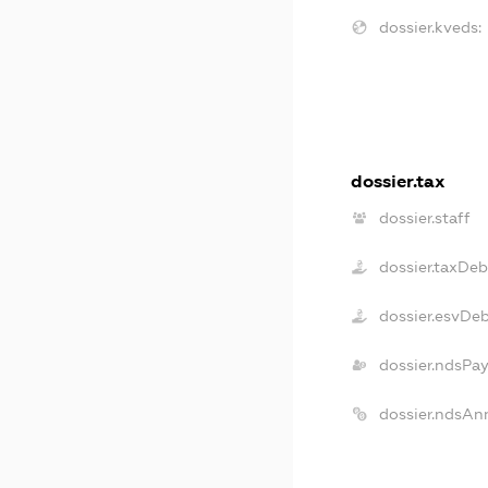
dossier.kveds:
dossier.tax
dossier.staff
dossier.taxDeb
dossier.esvDe
dossier.ndsPa
dossier.ndsAn