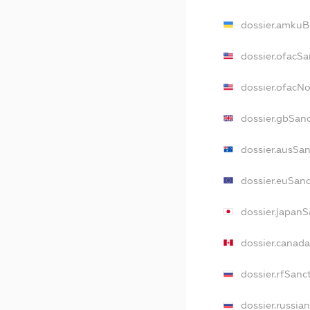
dossier.amkuB
dossier.ofacSa
dossier.ofacN
dossier.gbSan
dossier.ausSa
dossier.euSan
dossier.japan
dossier.canad
dossier.rfSanc
dossier.russia