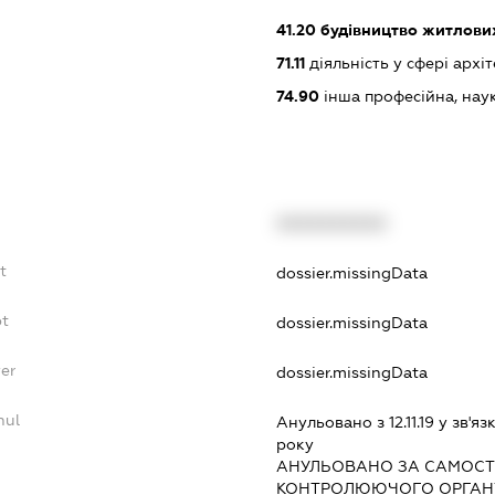
41.20
будівництво житлових
71.11
діяльність у сфері архі
74.90
інша професійна, науков
XXXXXXXXXX
t
dossier.missingData
bt
dossier.missingData
yer
dossier.missingData
nul
Анульовано з 12.11.19 у зв'яз
року
АНУЛЬОВАНО ЗА САМОСТ
КОНТРОЛЮЮЧОГО ОРГАНУ