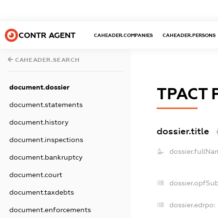
CONTR AGENT
CAHEADER.COMPANIES
CAHEADER.PERSONS
CAHEADER.SEARCH
document.dossier
ТРАСТ 
document.statements
document.history
dossier.title
document.inspections
dossier.fullNa
document.bankruptcy
document.court
dossier.opfSu
document.taxdebts
dossier.edrpo:
document.enforcements