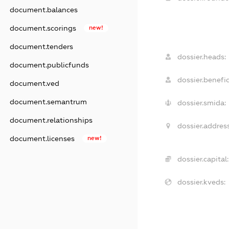
document.balances
document.scorings
new!
document.tenders
dossier.heads:
document.publicfunds
dossier.benefic
document.ved
document.semantrum
dossier.smida:
document.relationships
dossier.address
document.licenses
new!
dossier.capital:
dossier.kveds: