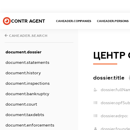
CONTR AGENT
CAHEADER.COMPANIES
CAHEADER.PERSONS
CAHEADER.SEARCH
document.dossier
ЦЕНТР 
document.statements
document.history
dossier.title
document.inspections
dossier.fullNa
document.bankruptcy
dossier.opfSu
document.court
document.taxdebts
dossier.edrpo:
document.enforcements
dossier.found