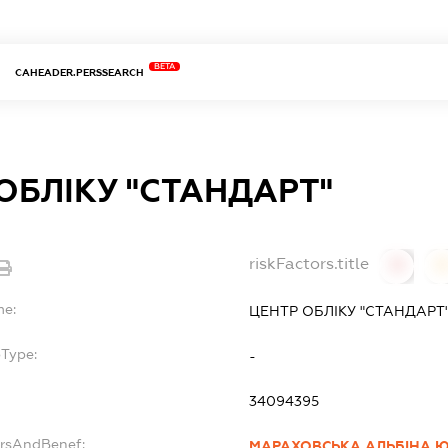
BETA
CAHEADER.PERSSEARCH
ОБЛІКУ "СТАНДАРТ"
riskFactors.title
0
0
me:
ЦЕНТР ОБЛІКУ "СТАНДАРТ
bType:
-
34094395
ersAndBenef:
МАРАХОВСЬКА АЛЬБІНА Ю