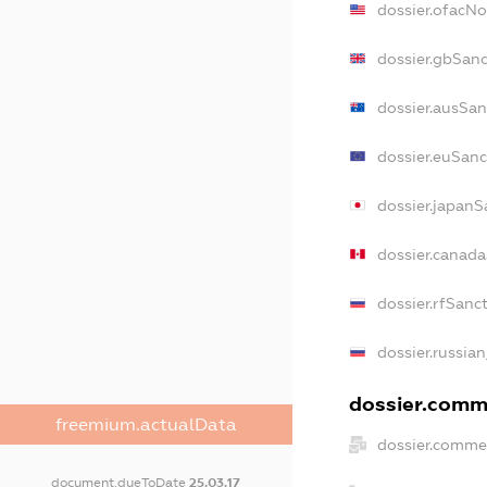
dossier.ofacN
dossier.gbSanc
dossier.ausSan
dossier.euSanc
dossier.japanS
dossier.canad
dossier.rfSanc
dossier.russian
dossier.comme
freemium.actualData
dossier.commer
document.dueToDate
25.03.17