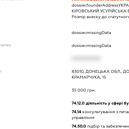
dossier.founderAddress
УКРА
КІРОВСЬКИЙ УСУРІЙСЬКА БУ
Розмір внеску до статутног
dossier.missingData
iaries:
dossier.missingData
XXXXXXXXXX
:
83010, ДОНЕЦЬКА ОБЛ., 
КРАМАРЧУКА, 15
35 000 грн.
74.12.0
діяльність у сфері б
74.14
консультування з питан
управління
74.50.0
підбір та забезпече