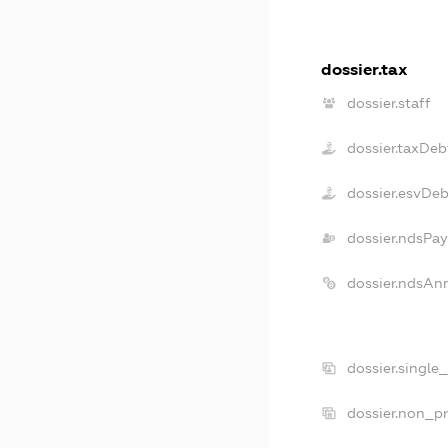
dossier.tax
dossier.staff
dossier.taxDeb
dossier.esvDeb
dossier.ndsPay
dossier.ndsAn
dossier.single
dossier.non_pr