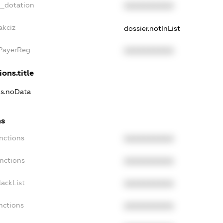
t_dotation
XXXXXXXXXX
akciz
dossier.notInList
xPayerReg
XXXXXXXXXX
ions.title
ns.noData
ns
nctions
XXXXXXXXXX
nctions
XXXXXXXXXX
ackList
XXXXXXXXXX
nctions
XXXXXXXXXX