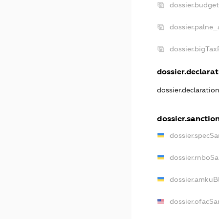
dossier.budge
dossier.palne_
dossier.bigTa
dossier.declarat
dossier.declaratio
dossier.sanctio
dossier.specSa
dossier.rnboSa
dossier.amkuBl
dossier.ofacSa