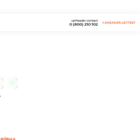
caHeader.contact
CAHEADER.GETTEST
0 (800) 210 102
0
"
РІЇВНА