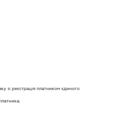
зку з:
реєстрацiя платником єдиного
платника.