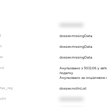
XXXXXXXXXX
t
dossier.missingData
t
dossier.missingData
er
dossier.missingData
nul
Анульовано з 30.12.06 у зв'я
податку
Анульовано за iнiцiативою 
_tax_reg
dossier.notInList
ofit
XXXXXXXXXX