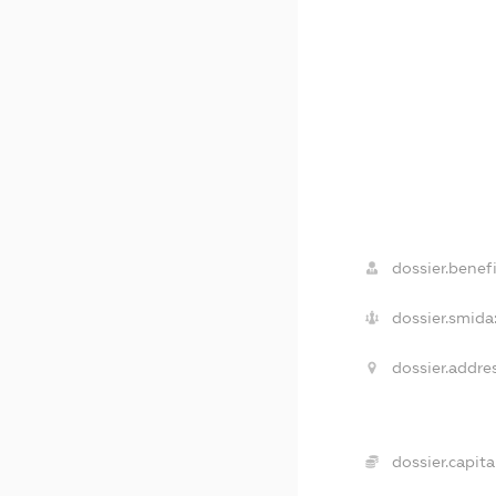
dossier.benefi
dossier.smida
dossier.addres
dossier.capital