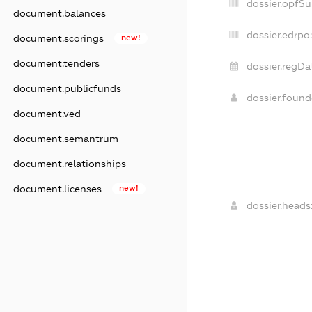
dossier.opfS
document.balances
dossier.edrpo:
document.scorings
new!
document.tenders
dossier.regDa
document.publicfunds
dossier.foun
document.ved
document.semantrum
document.relationships
document.licenses
new!
dossier.heads