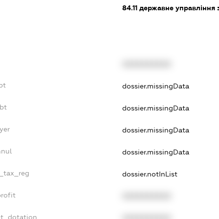
84.11
державне управління 
XXXXXXXXXX
bt
dossier.missingData
bt
dossier.missingData
yer
dossier.missingData
nnul
dossier.missingData
e_tax_reg
dossier.notInList
rofit
XXXXXXXXXX
et_dotation
XXXXXXXXXX