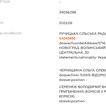
ubType:
-
34096298
te:
01.02.06
dersAndBenef:
ЛУЧИЦЬКА СІЛЬСЬКА РАД
04343955
dossier.founderAddress
1171
НОВОГРАД-ВОЛИНСЬКИЙ Р
ЦЕНТРАЛЬНА, 30
statements.nationality:
Укра
:
ЧЕРНИШИНА ОЛЬГА ОЛЕК
dossier.from 11.09.15
ВІДОМОС
dossier.position -
СЕМЕНЮК ВОЛОДИМИР В
ПРИПИНЕННЯ (КОМІСІЯ З Р
КОМІСІЯ)
dossier.position -