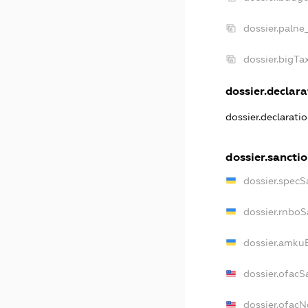
dossier.palne
dossier.bigT
dossier.declarat
dossier.declarati
dossier.sancti
dossier.specS
dossier.rnboS
dossier.amkuB
dossier.ofacS
dossier.ofac