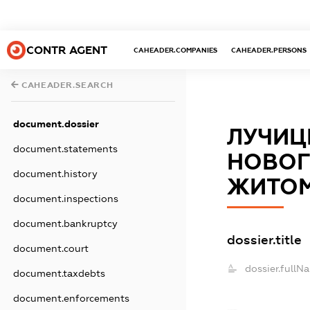
CONTR AGENT
CAHEADER.COMPANIES
CAHEADER.PERSONS
CAHEADER.SEARCH
document.dossier
ЛУЧИЦ
document.statements
НОВОГ
document.history
ЖИТОМ
document.inspections
document.bankruptcy
dossier.title
document.court
dossier.fullN
document.taxdebts
document.enforcements