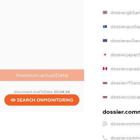
dossier.gbSan
dossier.ausSa
dossier.euSan
dossier.japan
dossier.cana
freemium.actualData
dossier.rfSan
document.dueToDate
20.04.24
dossier.russia
SEARCH.ONMONITORING
dossier.comm
dossier.comme
dossier.comm