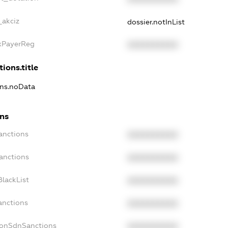
_akciz
dossier.notInList
axPayerReg
XXXXXXXXXX
ions.title
ons.noData
ons
anctions
XXXXXXXXXX
anctions
XXXXXXXXXX
lackList
XXXXXXXXXX
anctions
XXXXXXXXXX
NonSdnSanctions
XXXXXXXXXX