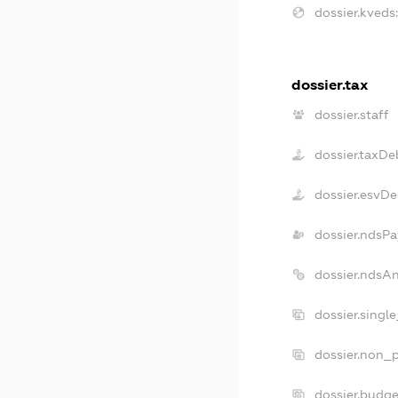
dossier.kveds:
dossier.tax
dossier.staff
dossier.taxDe
dossier.esvDe
dossier.ndsPa
dossier.ndsA
dossier.singl
dossier.non_p
dossier.budg