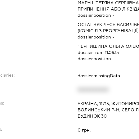
МАРУШ ТЕТЯНА СЕРГІЇВН
ПРИПИНЕННЯ АБО ЛІКВІД
dossier.position -
ОСТАПЧУК ЛЕСЯ ВАСИЛІВ
(КОМІСІЯ З РЕОРГАНІЗАЦІЇ
dossier.position -
ЧЕРНИШИНА ОЛЬГА ОЛЕК
dossier.from 11.09.15
dossier.position -
ciaries:
dossier.missingData
:
XXXXXXXXXX
s:
УКРАЇНА, 11715, ЖИТОМИР
ВОЛИНСЬКИЙ Р-Н, СЕЛО 
БУДИНОК 30
:
0 грн.