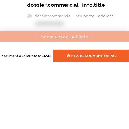
dossier.commercial_info.title
dossier.commercial_info.postal_address
XXXXXXXXXX
dossier.commercial_info.phone
freemium.actualData
XXXXXXXXXX
dossier.commercial_info.fax
document.dueToDate
01.02.18
SEARCH.ONMONITORING
XXXXXXXXXX
dossier.commercial_info.email
XXXXXXXXXX
dossier.commercial_info.website
XXXXXXXXXX
dossier.commercial_info.activity
XXXXXXXXXX