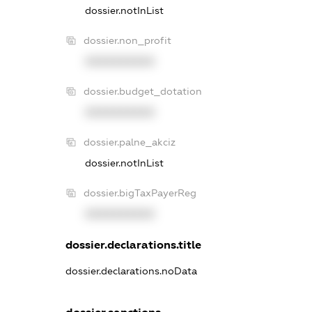
dossier.notInList
dossier.non_profit
XXXXXXXXXX
dossier.budget_dotation
XXXXXXXXXX
dossier.palne_akciz
dossier.notInList
dossier.bigTaxPayerReg
XXXXXXXXXX
dossier.declarations.title
dossier.declarations.noData