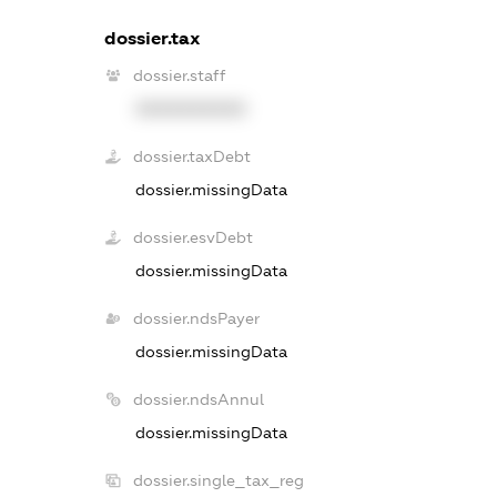
dossier.tax
dossier.staff
XXXXXXXXXX
dossier.taxDebt
dossier.missingData
dossier.esvDebt
dossier.missingData
dossier.ndsPayer
dossier.missingData
dossier.ndsAnnul
dossier.missingData
dossier.single_tax_reg