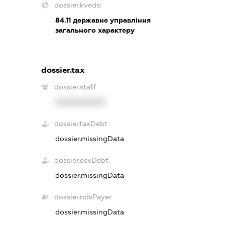
dossier.kveds:
84.11
державне управління
загального характеру
dossier.tax
dossier.staff
XXXXXXXXXX
dossier.taxDebt
dossier.missingData
dossier.esvDebt
dossier.missingData
dossier.ndsPayer
dossier.missingData