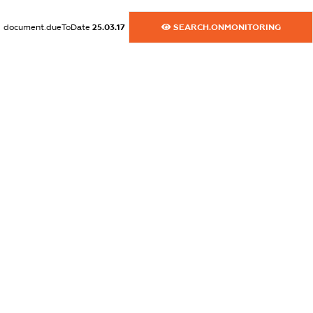
XXXXXXXXXX
document.dueToDate
25.03.17
SEARCH.ONMONITORING
dossier.commercial_info.activity
XXXXXXXXXX
freemium.exampleText_1
freemium.exampleText_2
freemium.anonymousPerSearch2
FREEMIUM.DETAILS
FREEMIUM.REGISTER