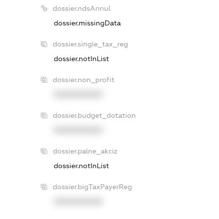
dossier.ndsAnnul
dossier.missingData
dossier.single_tax_reg
dossier.notInList
dossier.non_profit
XXXXXXXXXX
dossier.budget_dotation
XXXXXXXXXX
dossier.palne_akciz
dossier.notInList
dossier.bigTaxPayerReg
XXXXXXXXXX