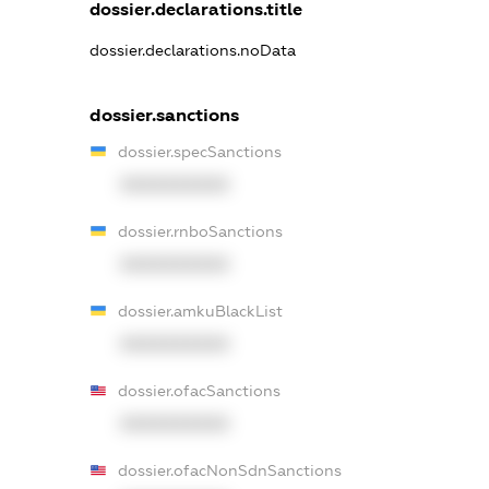
dossier.declarations.title
dossier.declarations.noData
dossier.sanctions
dossier.specSanctions
XXXXXXXXXX
dossier.rnboSanctions
XXXXXXXXXX
dossier.amkuBlackList
XXXXXXXXXX
dossier.ofacSanctions
XXXXXXXXXX
dossier.ofacNonSdnSanctions