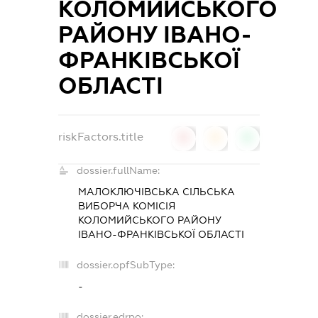
КОЛОМИЙСЬКОГО
РАЙОНУ ІВАНО-
ФРАНКІВСЬКОЇ
ОБЛАСТІ
riskFactors.title
0
0
0
dossier.fullName:
МАЛОКЛЮЧІВСЬКА СІЛЬСЬКА
ВИБОРЧА КОМІСІЯ
КОЛОМИЙСЬКОГО РАЙОНУ
ІВАНО-ФРАНКІВСЬКОЇ ОБЛАСТІ
dossier.opfSubType:
-
dossier.edrpo: