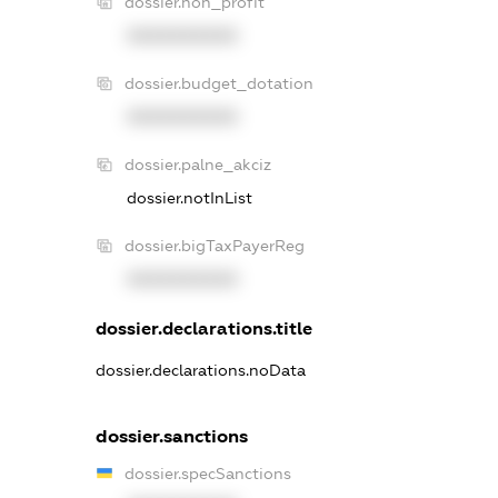
dossier.non_profit
XXXXXXXXXX
dossier.budget_dotation
XXXXXXXXXX
dossier.palne_akciz
dossier.notInList
dossier.bigTaxPayerReg
XXXXXXXXXX
dossier.declarations.title
dossier.declarations.noData
dossier.sanctions
dossier.specSanctions