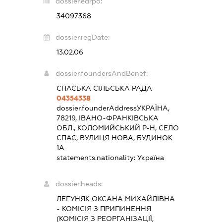
dossier.edrpo:
34097368
dossier.regDate:
13.02.06
dossier.foundersAndBenef:
СПАСЬКА СІЛЬСЬКА РАДА
04354338
dossier.founderAddress
УКРАЇНА,
78219, ІВАНО-ФРАНКІВСЬКА
ОБЛ., КОЛОМИЙСЬКИЙ Р-Н, СЕЛО
СПАС, ВУЛИЦЯ НОВА, БУДИНОК
1А
statements.nationality:
Україна
dossier.heads:
ЛЕГУНЯК ОКСАНА МИХАЙЛІВНА
-
КОМІСІЯ З ПРИПИНЕННЯ
(КОМІСІЯ З РЕОРГАНІЗАЦІЇ,