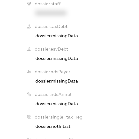
dossier.staff
XXXXXXXXXX
dossier.taxDebt
dossier.missingData
dossier.esvDebt
dossier.missingData
dossier.ndsPayer
dossier.missingData
dossier.ndsAnnul
dossier.missingData
dossier.single_tax_reg
dossier.notInList