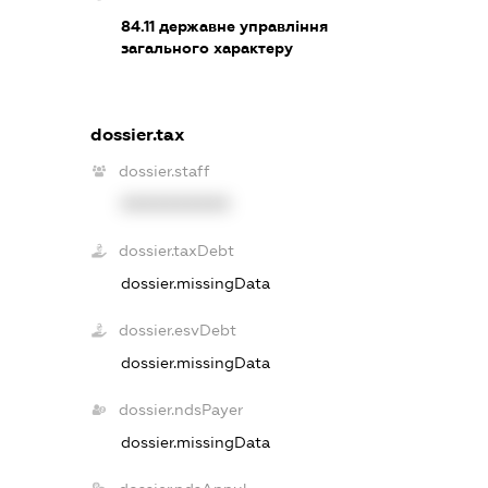
84.11
державне управління
загального характеру
dossier.tax
dossier.staff
XXXXXXXXXX
dossier.taxDebt
dossier.missingData
dossier.esvDebt
dossier.missingData
dossier.ndsPayer
dossier.missingData