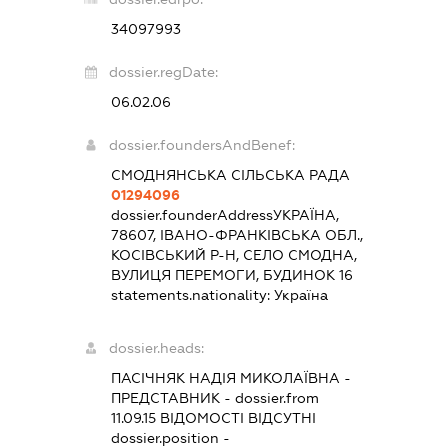
34097993
dossier.regDate:
06.02.06
dossier.foundersAndBenef:
СМОДНЯНСЬКА СІЛЬСЬКА РАДА
01294096
dossier.founderAddress
УКРАЇНА,
78607, ІВАНО-ФРАНКІВСЬКА ОБЛ.,
КОСІВСЬКИЙ Р-Н, СЕЛО СМОДНА,
ВУЛИЦЯ ПЕРЕМОГИ, БУДИНОК 16
statements.nationality:
Україна
dossier.heads:
ПАСІЧНЯК НАДІЯ МИКОЛАЇВНА
-
ПРЕДСТАВНИК
- dossier.from
11.09.15
ВІДОМОСТІ ВІДСУТНІ
dossier.position -