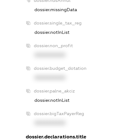
dossier.ndsAnnul
dossier.missingData
dossier.single_tax_reg
dossier.notInList
dossier.non_profit
XXXXXXXXXX
dossier.budget_dotation
XXXXXXXXXX
dossier.palne_akciz
dossier.notInList
dossier.bigTaxPayerReg
XXXXXXXXXX
dossier.declarations.title