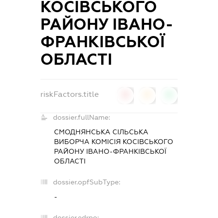
КОСІВСЬКОГО
РАЙОНУ ІВАНО-
ФРАНКІВСЬКОЇ
ОБЛАСТІ
riskFactors.title
0
0
0
dossier.fullName:
СМОДНЯНСЬКА СІЛЬСЬКА
ВИБОРЧА КОМІСІЯ КОСІВСЬКОГО
РАЙОНУ ІВАНО-ФРАНКІВСЬКОЇ
ОБЛАСТІ
dossier.opfSubType:
-
dossier.edrpo: