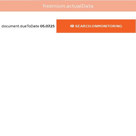
XXXXXXXXXX
freemium.actualData
dossier.commercial_info.activity
XXXXXXXXXX
document.dueToDate
05.07.25
SEARCH.ONMONITORING
freemium.exampleText_1
freemium.exampleText_2
freemium.anonymousPerSearch2
FREEMIUM.DETAILS
FREEMIUM.REGISTER