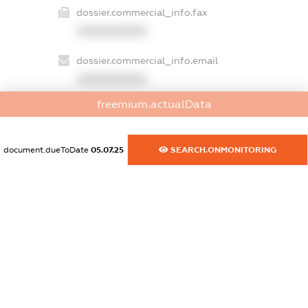
dossier.commercial_info.fax
XXXXXXXXXX
dossier.commercial_info.email
XXXXXXXXXX
freemium.actualData
dossier.commercial_info.website
XXXXXXXXXX
document.dueToDate
05.07.25
SEARCH.ONMONITORING
dossier.commercial_info.activity
XXXXXXXXXX
freemium.exampleText_1
freemium.exampleText_2
freemium.anonymousPerSearch2
FREEMIUM.DETAILS
FREEMIUM.REGISTER