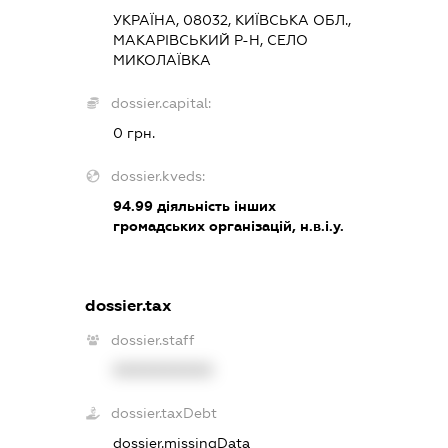
УКРАЇНА, 08032, КИЇВСЬКА ОБЛ.,
МАКАРІВСЬКИЙ Р-Н, СЕЛО
МИКОЛАЇВКА
dossier.capital:
0 грн.
dossier.kveds:
94.99
діяльність інших
громадських організацій, н.в.і.у.
dossier.tax
dossier.staff
XXXXXXXXXX
dossier.taxDebt
dossier.missingData