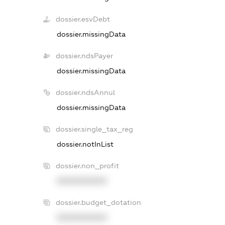
dossier.esvDebt
dossier.missingData
dossier.ndsPayer
dossier.missingData
dossier.ndsAnnul
dossier.missingData
dossier.single_tax_reg
dossier.notInList
dossier.non_profit
XXXXXXXXXX
dossier.budget_dotation
XXXXXXXXXX