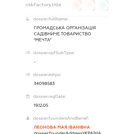
riskFactors.title
0
0
0
dossier.fullName:
ГРОМАДСЬКА ОРГАНІЗАЦІЯ
САДІВНИЧЕ ТОВАРИСТВО
"МЕЧТА"
dossier.opfSubType:
-
dossier.edrpo:
34098583
dossier.regDate:
19.12.05
dossier.foundersAndBenef:
ЛЕОНОВА МАЯ ІВАНІВНА
dossier.founderAddress
УКРАЇНА,