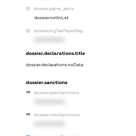
dossier.palne_akciz
dossier.notInList
dossier.bigTaxPayerReg
XXXXXXXXXX
dossier.declarations.title
dossier.declarations.noData
dossier.sanctions
dossier.specSanctions
XXXXXXXXXX
dossier.rnboSanctions
XXXXXXXXXX