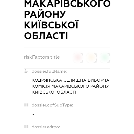
МАКАРІВСЬКОГО
РАЙОНУ
КИЇВСЬКОЇ
ОБЛАСТІ
riskFactors.title
0
0
0
dossier.fullName:
КОДРЯНСЬКА СЕЛИЩНА ВИБОРЧА
КОМІСІЯ МАКАРІВСЬКОГО РАЙОНУ
КИЇВСЬКОЇ ОБЛАСТІ
dossier.opfSubType:
-
dossier.edrpo: