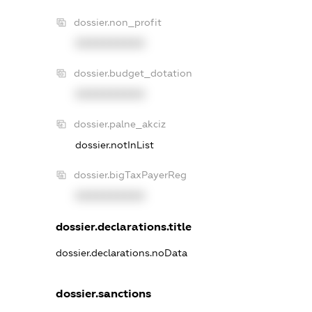
dossier.non_profit
XXXXXXXXXX
dossier.budget_dotation
XXXXXXXXXX
dossier.palne_akciz
dossier.notInList
dossier.bigTaxPayerReg
XXXXXXXXXX
dossier.declarations.title
dossier.declarations.noData
dossier.sanctions