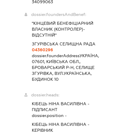
34099063
dossier.foundersAndBenef:
"КІНЦЕВИЙ БЕНЕФІЦІАРНИЙ
ВЛАСНИК (КОНТРОЛЕР)-
ВІДСУТНІЙ"
ЗГУРІВСЬКА СЕЛИЩНА РАДА
04360296
dossier.founderAddress
УКРАЇНА,
07601, КИЇВСЬКА ОБЛ.,
БРОВАРСЬКИЙ Р-Н, СЕЛИЩЕ
ЗГУРІВКА, ВУЛ.УКРАЇНСЬКА,
БУДИНОК 10
dossier.heads:
КІБЕЦЬ НІНА ВАСИЛІВНА
-
ПІДПИСАНТ
dossier.position -
КІБЕЦЬ НІНА ВАСИЛІВНА
-
КЕРІВНИК