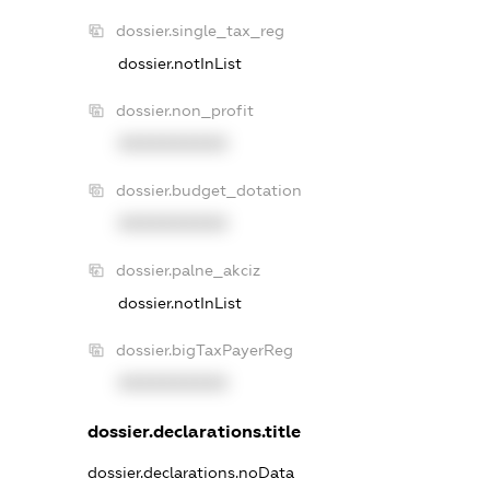
dossier.single_tax_reg
dossier.notInList
dossier.non_profit
XXXXXXXXXX
dossier.budget_dotation
XXXXXXXXXX
dossier.palne_akciz
dossier.notInList
dossier.bigTaxPayerReg
XXXXXXXXXX
dossier.declarations.title
dossier.declarations.noData