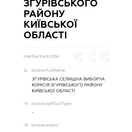
ЗГУРІВСЬКОГО
РАЙОНУ
КИЇВСЬКОЇ
ОБЛАСТІ
riskFactors.title
0
0
0
dossier.fullName:
ЗГУРІВСЬКА СЕЛИЩНА ВИБОРЧА
КОМІСІЯ ЗГУРІВСЬКОГО РАЙОНУ
КИЇВСЬКОЇ ОБЛАСТІ
dossier.opfSubType:
-
dossier.edrpo: