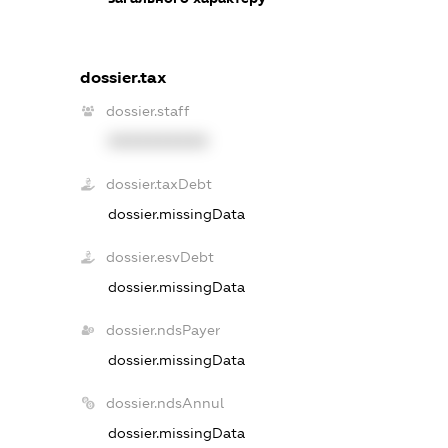
dossier.tax
dossier.staff
XXXXXXXXXX
dossier.taxDebt
dossier.missingData
dossier.esvDebt
dossier.missingData
dossier.ndsPayer
dossier.missingData
dossier.ndsAnnul
dossier.missingData