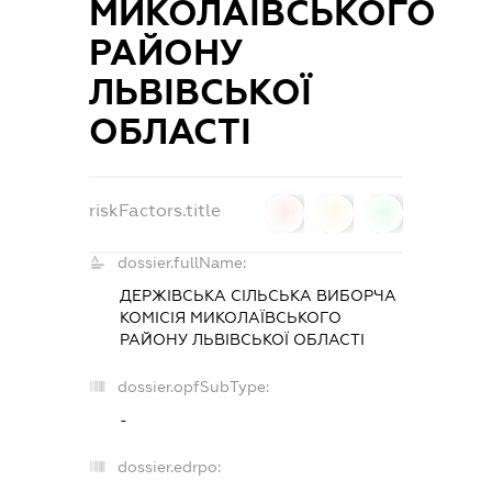
МИКОЛАЇВСЬКОГО
РАЙОНУ
ЛЬВІВСЬКОЇ
ОБЛАСТІ
riskFactors.title
0
0
0
dossier.fullName:
ДЕРЖІВСЬКА СІЛЬСЬКА ВИБОРЧА
КОМІСІЯ МИКОЛАЇВСЬКОГО
РАЙОНУ ЛЬВІВСЬКОЇ ОБЛАСТІ
dossier.opfSubType:
-
dossier.edrpo: