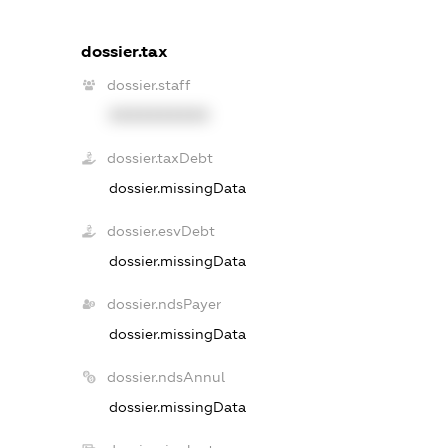
dossier.tax
dossier.staff
XXXXXXXXXX
dossier.taxDebt
dossier.missingData
dossier.esvDebt
dossier.missingData
dossier.ndsPayer
dossier.missingData
dossier.ndsAnnul
dossier.missingData