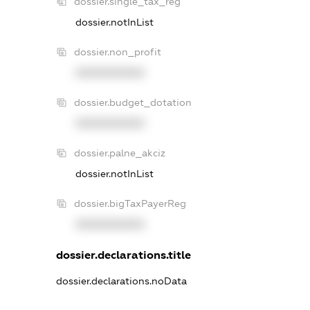
dossier.single_tax_reg
dossier.notInList
dossier.non_profit
XXXXXXXXXX
dossier.budget_dotation
XXXXXXXXXX
dossier.palne_akciz
dossier.notInList
dossier.bigTaxPayerReg
XXXXXXXXXX
dossier.declarations.title
dossier.declarations.noData