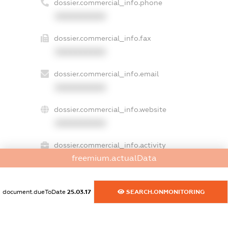
dossier.commercial_info.phone
XXXXXXXXXX
dossier.commercial_info.fax
XXXXXXXXXX
dossier.commercial_info.email
XXXXXXXXXX
dossier.commercial_info.website
XXXXXXXXXX
dossier.commercial_info.activity
freemium.actualData
XXXXXXXXXX
document.dueToDate
25.03.17
SEARCH.ONMONITORING
freemium.exampleText_1
freemium.exampleText_2
freemium.anonymousPerSearch2