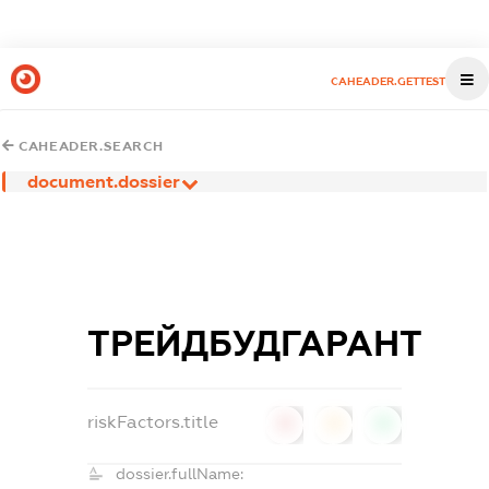
CAHEADER.GETTEST
CAHEADER.SEARCH
document.dossier
ТРЕЙДБУДГАРАНТ
riskFactors.title
0
0
0
dossier.fullName: