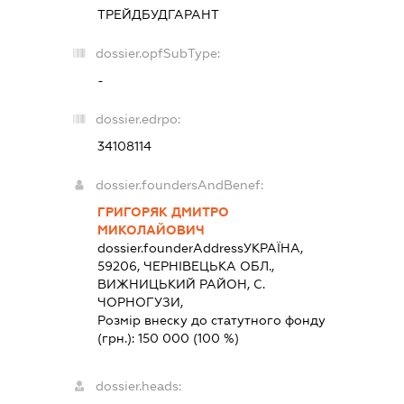
ТРЕЙДБУДГАРАНТ
dossier.opfSubType:
-
dossier.edrpo:
34108114
dossier.foundersAndBenef:
ГРИГОРЯК ДМИТРО
МИКОЛАЙОВИЧ
dossier.founderAddress
УКРАЇНА,
59206, ЧЕРНIВЕЦЬКА ОБЛ.,
ВИЖНИЦЬКИЙ РАЙОН, С.
ЧОРНОГУЗИ,
Розмір внеску до статутного фонду
(грн.):
150 000
(100 %)
dossier.heads: