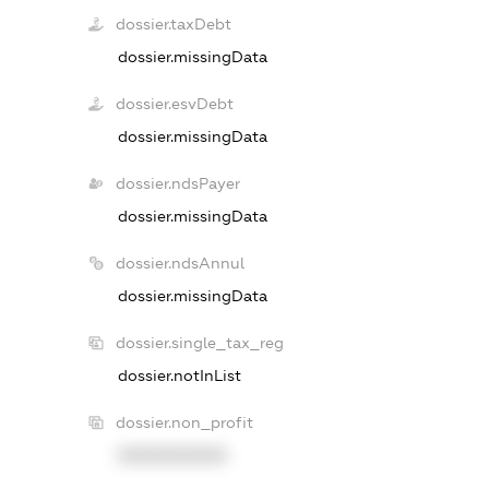
dossier.taxDebt
dossier.missingData
dossier.esvDebt
dossier.missingData
dossier.ndsPayer
dossier.missingData
dossier.ndsAnnul
dossier.missingData
dossier.single_tax_reg
dossier.notInList
dossier.non_profit
XXXXXXXXXX