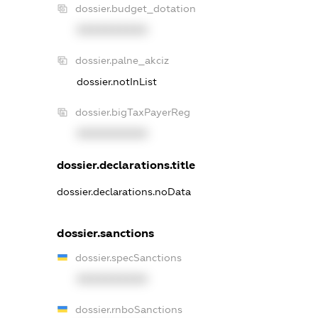
dossier.budget_dotation
XXXXXXXXXX
dossier.palne_akciz
dossier.notInList
dossier.bigTaxPayerReg
XXXXXXXXXX
dossier.declarations.title
dossier.declarations.noData
dossier.sanctions
dossier.specSanctions
XXXXXXXXXX
dossier.rnboSanctions