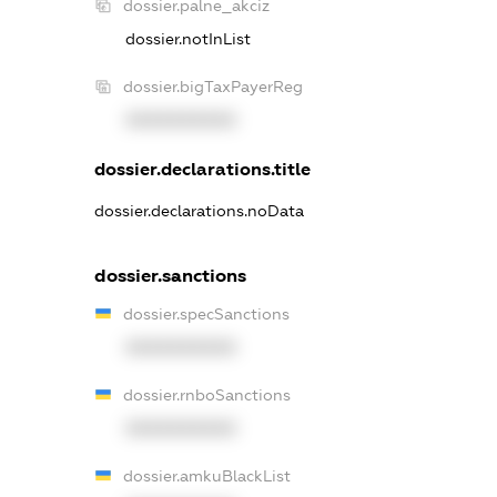
dossier.palne_akciz
dossier.notInList
dossier.bigTaxPayerReg
XXXXXXXXXX
dossier.declarations.title
dossier.declarations.noData
dossier.sanctions
dossier.specSanctions
XXXXXXXXXX
dossier.rnboSanctions
XXXXXXXXXX
dossier.amkuBlackList