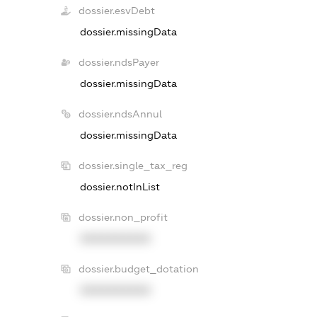
dossier.esvDebt
dossier.missingData
dossier.ndsPayer
dossier.missingData
dossier.ndsAnnul
dossier.missingData
dossier.single_tax_reg
dossier.notInList
dossier.non_profit
XXXXXXXXXX
dossier.budget_dotation
XXXXXXXXXX