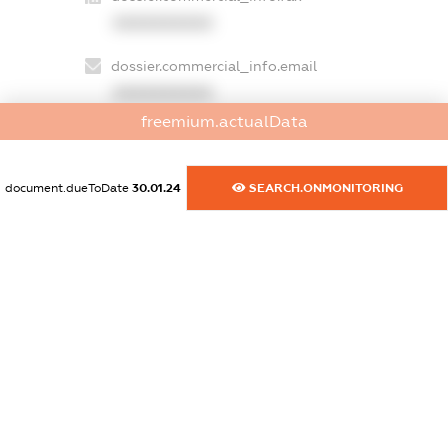
XXXXXXXXXX
dossier.commercial_info.email
XXXXXXXXXX
freemium.actualData
dossier.commercial_info.website
XXXXXXXXXX
document.dueToDate
30.01.24
SEARCH.ONMONITORING
dossier.commercial_info.activity
XXXXXXXXXX
freemium.exampleText_1
freemium.exampleText_2
freemium.anonymousPerSearch2
FREEMIUM.DETAILS
FREEMIUM.REGISTER