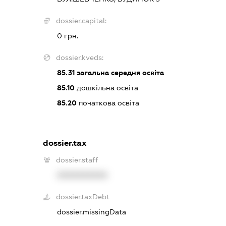
dossier.capital:
0 грн.
dossier.kveds:
85.31
загальна середня освіта
85.10
дошкільна освіта
85.20
початкова освіта
dossier.tax
dossier.staff
XXXXXXXXXX
dossier.taxDebt
dossier.missingData