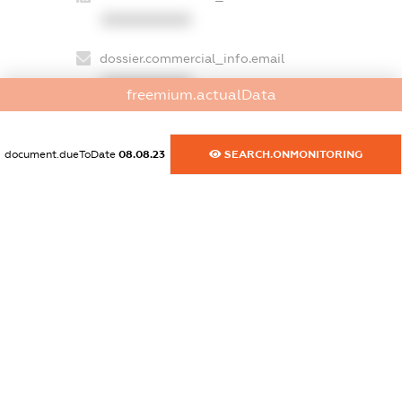
XXXXXXXXXX
dossier.commercial_info.email
XXXXXXXXXX
freemium.actualData
dossier.commercial_info.website
XXXXXXXXXX
document.dueToDate
08.08.23
SEARCH.ONMONITORING
dossier.commercial_info.activity
XXXXXXXXXX
freemium.exampleText_1
freemium.exampleText_2
freemium.anonymousPerSearch2
FREEMIUM.DETAILS
FREEMIUM.REGISTER