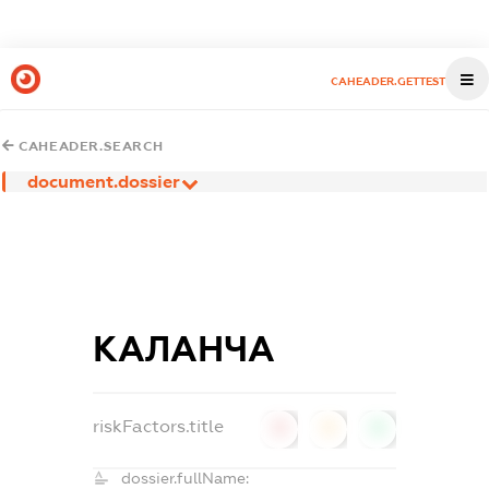
CAHEADER.GETTEST
CAHEADER.SEARCH
document.dossier
КАЛАНЧА
riskFactors.title
0
0
0
dossier.fullName: