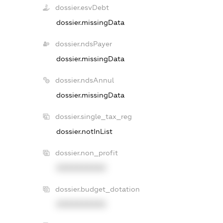
dossier.esvDebt
dossier.missingData
dossier.ndsPayer
dossier.missingData
dossier.ndsAnnul
dossier.missingData
dossier.single_tax_reg
dossier.notInList
dossier.non_profit
XXXXXXXXXX
dossier.budget_dotation
XXXXXXXXXX