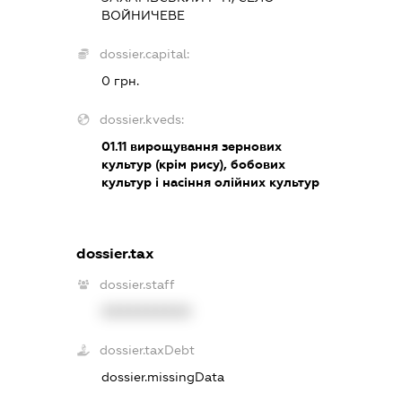
ВОЙНИЧЕВЕ
dossier.capital:
0 грн.
dossier.kveds:
01.11
вирощування зернових
культур (крім рису), бобових
культур і насіння олійних культур
dossier.tax
dossier.staff
XXXXXXXXXX
dossier.taxDebt
dossier.missingData