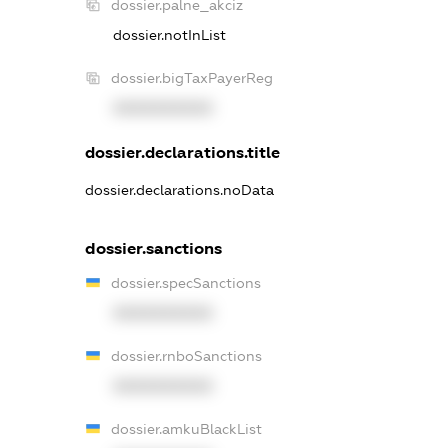
dossier.palne_akciz
dossier.notInList
dossier.bigTaxPayerReg
XXXXXXXXXX
dossier.declarations.title
dossier.declarations.noData
dossier.sanctions
dossier.specSanctions
XXXXXXXXXX
dossier.rnboSanctions
XXXXXXXXXX
dossier.amkuBlackList