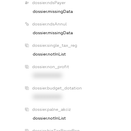
dossier.ndsPayer
dossier.missingData
dossier.ndsAnnul
dossier.missingData
dossier.single_tax_reg
dossier.notInList
dossier.non_profit
XXXXXXXXXX
dossier.budget_dotation
XXXXXXXXXX
dossier.palne_akciz
dossier.notInList
dossier.bigTaxPayerReg