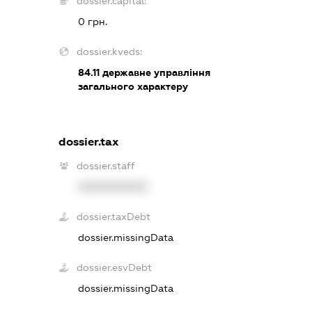
dossier.capital:
0 грн.
dossier.kveds:
84.11
державне управління
загального характеру
dossier.tax
dossier.staff
XXXXXXXXXX
dossier.taxDebt
dossier.missingData
dossier.esvDebt
dossier.missingData