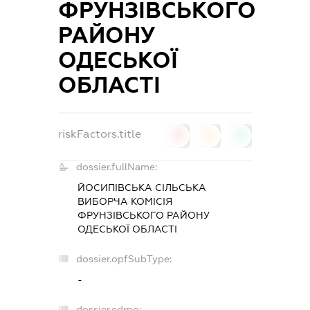
ФРУНЗІВСЬКОГО
РАЙОНУ
ОДЕСЬКОЇ
ОБЛАСТІ
riskFactors.title
0
0
0
dossier.fullName:
ЙОСИПІВСЬКА СІЛЬСЬКА
ВИБОРЧА КОМІСІЯ
ФРУНЗІВСЬКОГО РАЙОНУ
ОДЕСЬКОЇ ОБЛАСТІ
dossier.opfSubType:
-
dossier.edrpo: