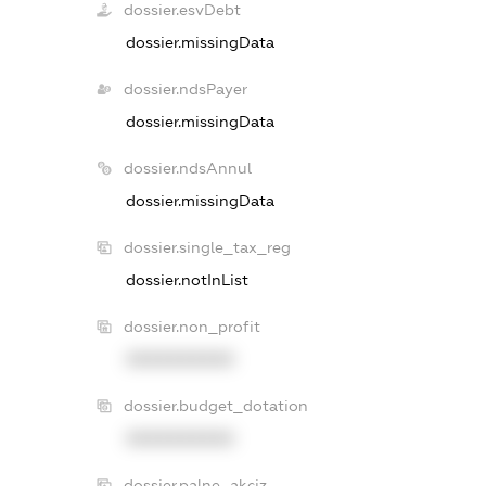
dossier.esvDebt
dossier.missingData
dossier.ndsPayer
dossier.missingData
dossier.ndsAnnul
dossier.missingData
dossier.single_tax_reg
dossier.notInList
dossier.non_profit
XXXXXXXXXX
dossier.budget_dotation
XXXXXXXXXX
dossier.palne_akciz