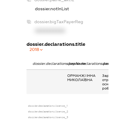
dossier.notInList
dossier.bigTaxPayerReg
XXXXXXXXXX
dossier.declarations.title
2018
dossier.declarations.pepName
dossier.declarations.personName
dossier.declaratio
ОРМАНЖІ ІННА
Заробітна плата
МИКОЛАЇВНА
отримана за
основним місцем
роботи
dossier.declarations.license_1
dossier.declarations.license_2
dossier.declarations.license_3