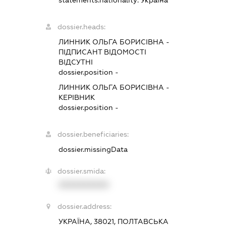
statements.nationality:
Україна
dossier.heads:
ЛИННИК ОЛЬГА БОРИСІВНА
-
ПІДПИСАНТ
ВІДОМОСТІ
ВІДСУТНІ
dossier.position -
ЛИННИК ОЛЬГА БОРИСІВНА
-
КЕРІВНИК
dossier.position -
dossier.beneficiaries:
dossier.missingData
dossier.smida:
XXXXXXXXXX
dossier.address:
УКРАЇНА, 38021, ПОЛТАВСЬКА