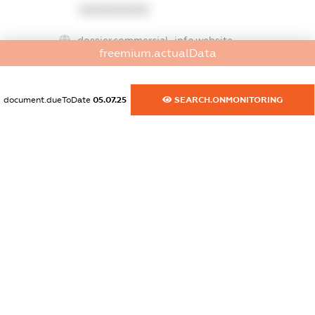
XXXXXXXXXX
dossier.commercial_info.website
freemium.actualData
XXXXXXXXXX
dossier.commercial_info.activity
document.dueToDate
05.07.25
SEARCH.ONMONITORING
XXXXXXXXXX
freemium.exampleText_1
freemium.exampleText_2
freemium.anonymousPerSearch2
FREEMIUM.DETAILS
FREEMIUM.REGISTER