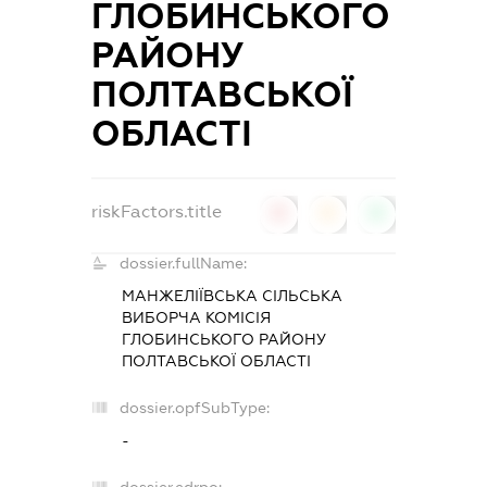
ГЛОБИНСЬКОГО
РАЙОНУ
ПОЛТАВСЬКОЇ
ОБЛАСТІ
riskFactors.title
0
0
0
dossier.fullName:
МАНЖЕЛІЇВСЬКА СІЛЬСЬКА
ВИБОРЧА КОМІСІЯ
ГЛОБИНСЬКОГО РАЙОНУ
ПОЛТАВСЬКОЇ ОБЛАСТІ
dossier.opfSubType:
-
dossier.edrpo: