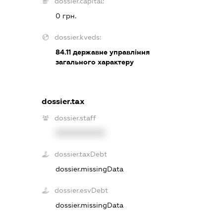
dossier.capital:
0 грн.
dossier.kveds:
84.11
державне управління
загального характеру
dossier.tax
dossier.staff
XXXXXXXXXX
dossier.taxDebt
dossier.missingData
dossier.esvDebt
dossier.missingData