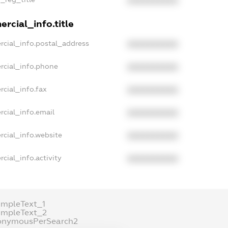
XXXXXXXXXX
rcial_info.title
rcial_info.postal_address
XXXXXXXXXX
rcial_info.phone
XXXXXXXXXX
rcial_info.fax
XXXXXXXXXX
rcial_info.email
XXXXXXXXXX
rcial_info.website
XXXXXXXXXX
cial_info.activity
XXXXXXXXXX
ampleText_1
ampleText_2
onymousPerSearch2