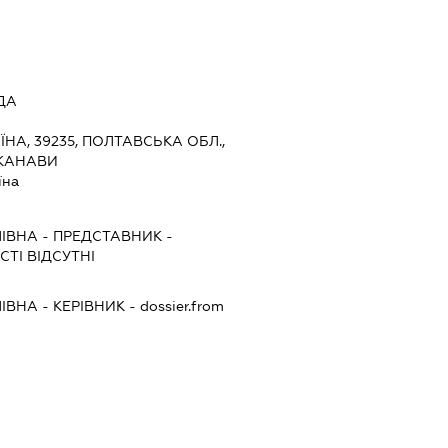
ДА
ЇНА, 39235, ПОЛТАВСЬКА ОБЛ.,
 КАНАВИ
їна
ІВНА
-
ПРЕДСТАВНИК
-
ТІ ВІДСУТНІ
ІВНА
-
КЕРІВНИК
- dossier.from