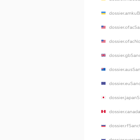
dossier.amkuB
dossier.ofacS
dossier.ofacN
dossier.gbSan
dossier.ausSa
dossier.euSan
dossier.japan
dossier.canad
dossier.rfSanc
dossier.russia