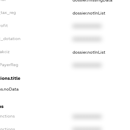
dossier.missingData
_tax_reg
dossier.notInList
ofit
XXXXXXXXXX
t_dotation
XXXXXXXXXX
akciz
dossier.notInList
xPayerReg
XXXXXXXXXX
ions.title
ons.noData
ns
anctions
XXXXXXXXXX
anctions
XXXXXXXXXX