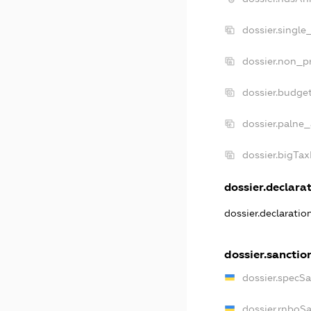
dossier.single
dossier.non_pr
dossier.budge
dossier.palne_
dossier.bigTa
dossier.declarat
dossier.declarati
dossier.sanctio
dossier.specS
dossier.rnboS