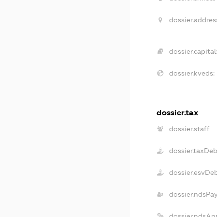
dossier.addres
dossier.capital
dossier.kveds:
dossier.tax
dossier.staff
dossier.taxDeb
dossier.esvDe
dossier.ndsPa
dossier.ndsAn