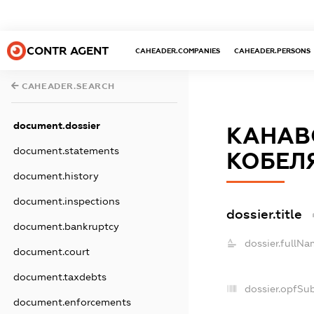
CONTR AGENT
CAHEADER.COMPANIES
CAHEADER.PERSONS
CAHEADER.SEARCH
document.dossier
КАНАВ
document.statements
КОБЕЛ
document.history
document.inspections
dossier.title
document.bankruptcy
dossier.fullNa
document.court
document.taxdebts
dossier.opfSu
document.enforcements