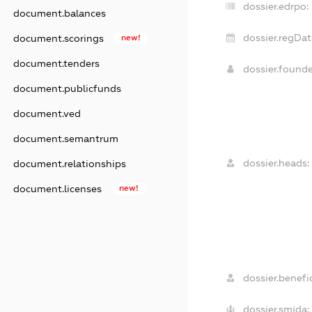
dossier.edrpo:
document.balances
dossier.regDat
document.scorings
new!
document.tenders
dossier.found
document.publicfunds
document.ved
document.semantrum
dossier.heads:
document.relationships
document.licenses
new!
dossier.benefic
dossier.smida: