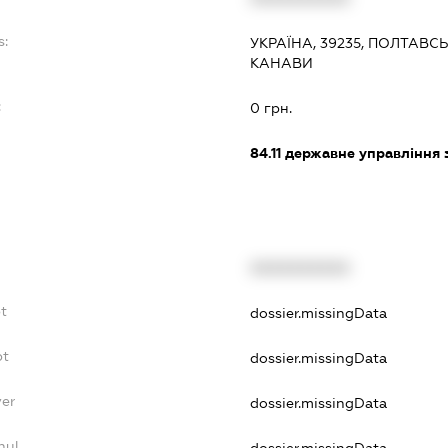
s:
УКРАЇНА, 39235, ПОЛТАВС
КАНАВИ
:
0 грн.
84.11
державне управління 
XXXXXXXXXX
t
dossier.missingData
bt
dossier.missingData
yer
dossier.missingData
nul