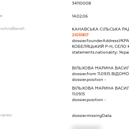
34110008
e:
14.02.06
ersAndBenef:
КАНАВСЬКА СІЛЬСЬКА РА
21051817
dossier.founderAddress
УКРА
КОБЕЛЯЦЬКИЙ Р-Н, СЕЛО
statements.nationality:
Укра
ВІЛЬХОВА МАРИНА ВАСИЛ
dossier.from 11.09.15
ВІДОМОС
dossier.position -
ВІЛЬХОВА МАРИНА ВАСИЛ
11.09.15
dossier.position -
iaries:
dossier.missingData
XXXXXXXXXX