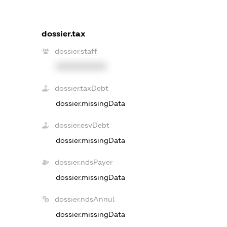
dossier.tax
dossier.staff
XXXXXXXXXX
dossier.taxDebt
dossier.missingData
dossier.esvDebt
dossier.missingData
dossier.ndsPayer
dossier.missingData
dossier.ndsAnnul
dossier.missingData