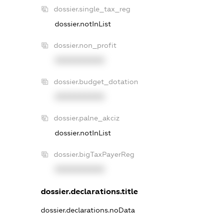
dossier.single_tax_reg
dossier.notInList
dossier.non_profit
XXXXXXXXXX
dossier.budget_dotation
XXXXXXXXXX
dossier.palne_akciz
dossier.notInList
dossier.bigTaxPayerReg
XXXXXXXXXX
dossier.declarations.title
dossier.declarations.noData