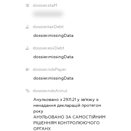
dossier.staff
XXXXXXXXXX
dossier.taxDebt
dossier.missingData
dossier.esvDebt
dossier.missingData
dossier.ndsPayer
dossier.missingData
dossier.ndsAnnul
Анульовано з 29.11.21 у зв'язку з:
ненадання декларацiй протягом
року
АНУЛЬОВАНО ЗА САМОСТIЙНИМ
РIШЕННЯМ КОНТРОЛЮЮЧОГО
ОРГАНУ.