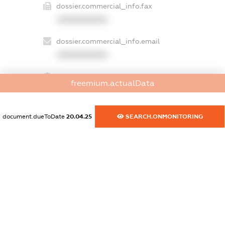
dossier.commercial_info.fax
XXXXXXXXXX
dossier.commercial_info.email
XXXXXXXXXX
dossier.commercial_info.website
freemium.actualData
XXXXXXXXXX
dossier.commercial_info.activity
document.dueToDate
20.04.25
SEARCH.ONMONITORING
XXXXXXXXXX
freemium.exampleText_1
freemium.exampleText_2
freemium.anonymousPerSearch2
FREEMIUM.DETAILS
FREEMIUM.REGISTER