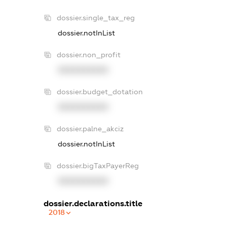
dossier.single_tax_reg
dossier.notInList
dossier.non_profit
XXXXXXXXXX
dossier.budget_dotation
XXXXXXXXXX
dossier.palne_akciz
dossier.notInList
dossier.bigTaxPayerReg
XXXXXXXXXX
dossier.declarations.title
2018