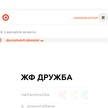
CAHEADER.GETTEST
CAHEADER.SEARCH
document.dossier
ЖФ ДРУЖБА
riskFactors.title
0
0
0
dossier.fullName: