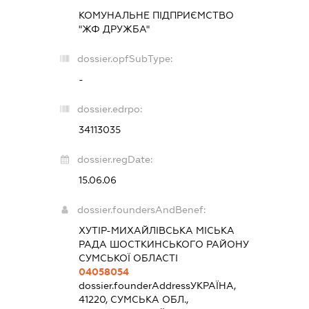
КОМУНАЛЬНЕ ПІДПРИЄМСТВО
"ЖФ ДРУЖБА"
dossier.opfSubType:
-
dossier.edrpo:
34113035
dossier.regDate:
15.06.06
dossier.foundersAndBenef:
ХУТІР-МИХАЙЛІВСЬКА МІСЬКА
РАДА ШОСТКИНСЬКОГО РАЙОНУ
СУМСЬКОЇ ОБЛАСТІ
04058054
dossier.founderAddress
УКРАЇНА,
41220, СУМСЬКА ОБЛ.,