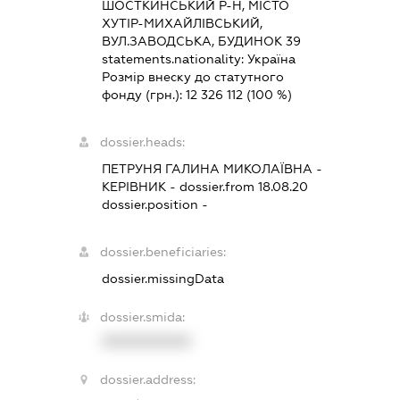
ШОСТКИНСЬКИЙ Р-Н, МІСТО
ХУТІР-МИХАЙЛІВСЬКИЙ,
ВУЛ.ЗАВОДСЬКА, БУДИНОК 39
statements.nationality:
Україна
Розмір внеску до статутного
фонду (грн.):
12 326 112
(100 %)
dossier.heads:
ПЕТРУНЯ ГАЛИНА МИКОЛАЇВНА
-
КЕРІВНИК
- dossier.from 18.08.20
dossier.position -
dossier.beneficiaries:
dossier.missingData
dossier.smida:
XXXXXXXXXX
dossier.address: