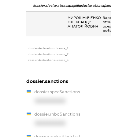
dossier.declarations.pepName
dossier.declarations.personName
dossier.declaration
МИРОШНИЧЕНКО
Заробітна плата
ОЛЕКСАНДР
отримана за
АНАТОЛІЙОВИЧ
основним місцем
роботи
dossier.declarations.license_1
dossier.declarations.license_2
dossier.declarations.license_3
dossier.sanctions
dossier.specSanctions
XXXXXXXXXX
dossier.rnboSanctions
XXXXXXXXXX
dossier.amkuBlackList