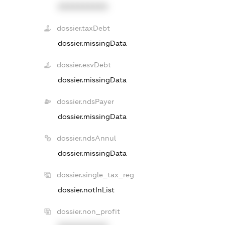
XXXXXXXXXX
dossier.taxDebt
dossier.missingData
dossier.esvDebt
dossier.missingData
dossier.ndsPayer
dossier.missingData
dossier.ndsAnnul
dossier.missingData
dossier.single_tax_reg
dossier.notInList
dossier.non_profit