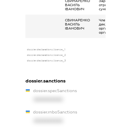
СВИНАРЕНКО
Заробітна плата
ВАСИЛЬ
отримана за
ІВАНОВИЧ
сумісництвом
СВИНАРЕНКО
Членство суб’єкта
ВАСИЛЬ
декларування в
ІВАНОВИЧ
організаціях та їх
органах
dossier.declarations.license_1
dossier.declarations.license_2
dossier.declarations.license_3
dossier.sanctions
dossier.specSanctions
XXXXXXXXXX
dossier.rnboSanctions
XXXXXXXXXX