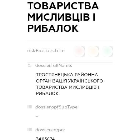
ТОВАРИСТВА
МИСЛИВЦІВ І
РИБАЛОК
riskFactors.title
0
0
0
dossier.fullName:
ТРОСТЯНЕЦЬКА РАЙОННА
ОРГАНІЗАЦІЯ УКРАЇНСЬКОГО
ТОВАРИСТВА МИСЛИВЦІВ І
РИБАЛОК
dossier.opfSubType:
-
dossier.edrpo:
34113674