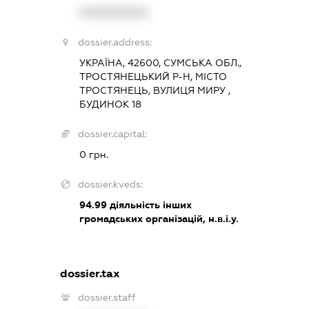
XXXXXXXXXX
dossier.address:
УКРАЇНА, 42600, СУМСЬКА ОБЛ.,
ТРОСТЯНЕЦЬКИЙ Р-Н, МІСТО
ТРОСТЯНЕЦЬ, ВУЛИЦЯ МИРУ ,
БУДИНОК 18
dossier.capital:
0 грн.
dossier.kveds:
94.99
діяльність інших
громадських організацій, н.в.і.у.
dossier.tax
dossier.staff