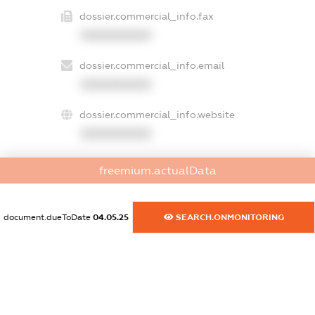
dossier.commercial_info.fax
XXXXXXXXXX
dossier.commercial_info.email
XXXXXXXXXX
dossier.commercial_info.website
XXXXXXXXXX
dossier.commercial_info.activity
freemium.actualData
XXXXXXXXXX
document.dueToDate
04.05.25
SEARCH.ONMONITORING
freemium.exampleText_1
freemium.exampleText_2
freemium.anonymousPerSearch2
FREEMIUM.DETAILS
FREEMIUM.REGISTER