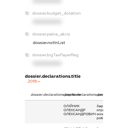
XXXXXXXXXX
dossier.budget_dotation
XXXXXXXXXX
dossier.palne_akciz
dossier.notInList
dossier.bigTaxPayerReg
XXXXXXXXXX
dossier.declarations.title
2018
dossier.declarations.pepName
dossier.declarations.personName
dossier.declaratio
ОЛІЙНИК
Заробітна плата
ОЛЕКСАНДР
отримана за
ОЛЕКСАНДРОВИЧ
основним місцем
роботи