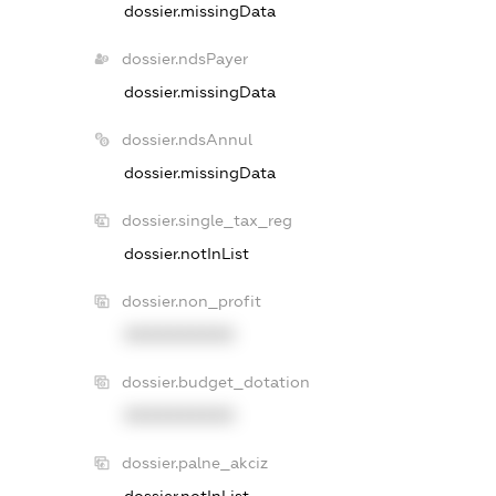
dossier.missingData
dossier.ndsPayer
dossier.missingData
dossier.ndsAnnul
dossier.missingData
dossier.single_tax_reg
dossier.notInList
dossier.non_profit
XXXXXXXXXX
dossier.budget_dotation
XXXXXXXXXX
dossier.palne_akciz