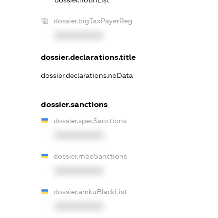
dossier.notInList
dossier.bigTaxPayerReg
XXXXXXXXXX
dossier.declarations.title
dossier.declarations.noData
dossier.sanctions
dossier.specSanctions
XXXXXXXXXX
dossier.rnboSanctions
XXXXXXXXXX
dossier.amkuBlackList
XXXXXXXXXX