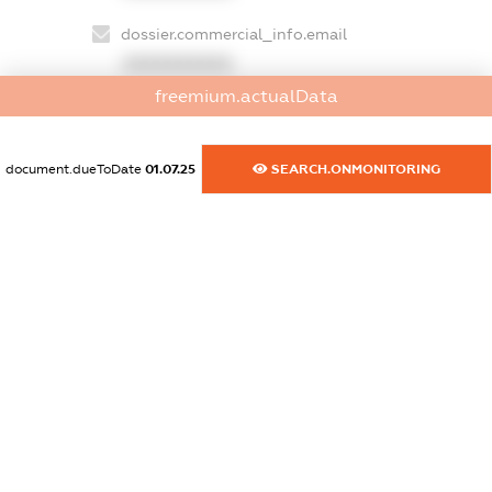
dossier.commercial_info.email
XXXXXXXXXX
freemium.actualData
dossier.commercial_info.website
XXXXXXXXXX
document.dueToDate
01.07.25
SEARCH.ONMONITORING
dossier.commercial_info.activity
XXXXXXXXXX
freemium.exampleText_1
freemium.exampleText_2
freemium.anonymousPerSearch2
FREEMIUM.DETAILS
FREEMIUM.REGISTER