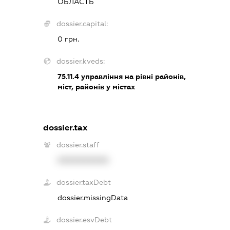
ОБЛАСТЬ
dossier.capital:
0 грн.
dossier.kveds:
75.11.4
управління на рівні районів,
міст, районів у містах
dossier.tax
dossier.staff
XXXXXXXXXX
dossier.taxDebt
dossier.missingData
dossier.esvDebt