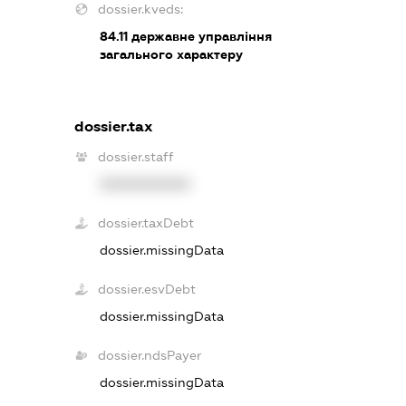
dossier.kveds:
84.11
державне управління
загального характеру
dossier.tax
dossier.staff
XXXXXXXXXX
dossier.taxDebt
dossier.missingData
dossier.esvDebt
dossier.missingData
dossier.ndsPayer
dossier.missingData