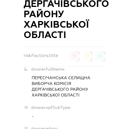
ДЕРГАЧІВСЬКОГО
РАЙОНУ
ХАРКІВСЬКОЇ
ОБЛАСТІ
riskFactors.title
0
0
0
dossier.fullName:
ПЕРЕСІЧАНСЬКА СЕЛИЩНА
ВИБОРЧА КОМІСІЯ
ДЕРГАЧІВСЬКОГО РАЙОНУ
ХАРКІВСЬКОЇ ОБЛАСТІ
dossier.opfSubType:
-
dossier.edrpo: