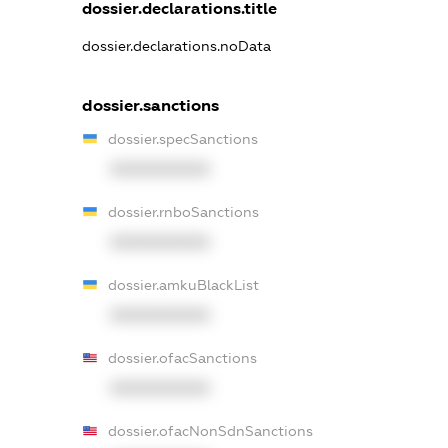
dossier.declarations.title
dossier.declarations.noData
dossier.sanctions
dossier.specSanctions
XXXXXXXXXX
dossier.rnboSanctions
XXXXXXXXXX
dossier.amkuBlackList
XXXXXXXXXX
dossier.ofacSanctions
XXXXXXXXXX
dossier.ofacNonSdnSanctions