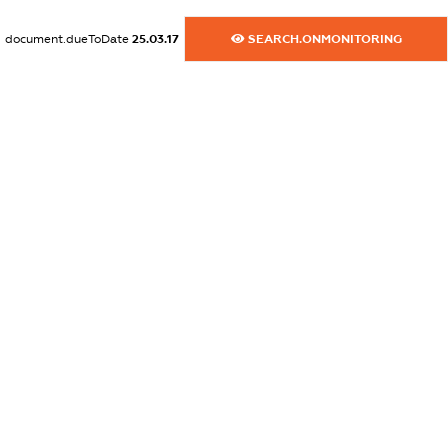
XXXXXXXXXX
document.dueToDate
25.03.17
SEARCH.ONMONITORING
dossier.commercial_info.activity
XXXXXXXXXX
freemium.exampleText_1
freemium.exampleText_2
freemium.anonymousPerSearch2
FREEMIUM.DETAILS
FREEMIUM.REGISTER