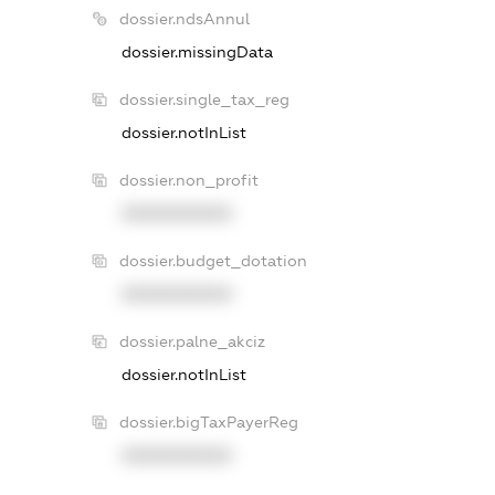
dossier.ndsAnnul
dossier.missingData
dossier.single_tax_reg
dossier.notInList
dossier.non_profit
XXXXXXXXXX
dossier.budget_dotation
XXXXXXXXXX
dossier.palne_akciz
dossier.notInList
dossier.bigTaxPayerReg
XXXXXXXXXX