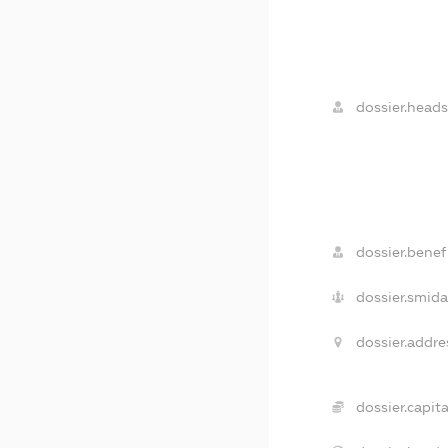
dossier.heads
dossier.benefi
dossier.smida
dossier.addre
dossier.capita