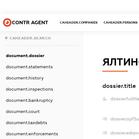
CONTR AGENT
CAHEADER.COMPANIES
CAHEADER.PERSONS
CAHEADER.SEARCH
document.dossier
ЯЛТИН
document.statements
document.history
dossier.title
document.inspections
dossier.fullN
document.bankruptcy
document.court
dossier.opfS
document.taxdebts
dossier.edrpo
document.enforcements