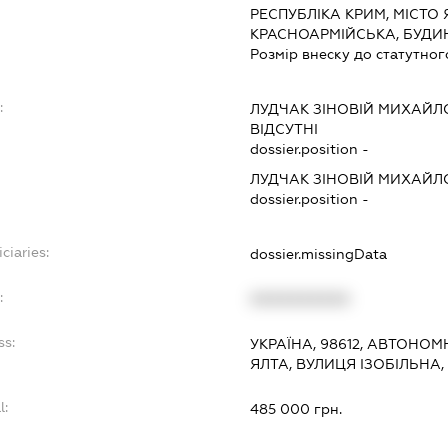
РЕСПУБЛІКА КРИМ, МІСТО 
КРАСНОАРМІЙСЬКА, БУДИНО
Розмір внеску до статутног
:
ЛУДЧАК ЗІНОВІЙ МИХАЙ
ВІДСУТНІ
dossier.position -
ЛУДЧАК ЗІНОВІЙ МИХАЙ
dossier.position -
ciaries:
dossier.missingData
:
XXXXXXXXXX
ss:
УКРАЇНА, 98612, АВТОНОМ
ЯЛТА, ВУЛИЦЯ ІЗОБІЛЬНА,
l:
485 000 грн.