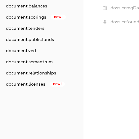
document.balances
dossier.regDa
document.scorings
new!
dossier.foun
document.tenders
document.publicfunds
document.ved
document.semantrum
document.relationships
document.licenses
new!