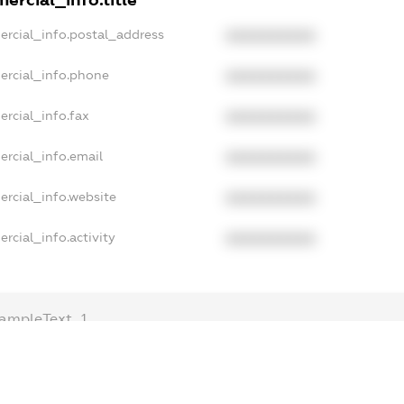
ercial_info.postal_address
XXXXXXXXXX
ercial_info.phone
XXXXXXXXXX
rcial_info.fax
XXXXXXXXXX
ercial_info.email
XXXXXXXXXX
ercial_info.website
XXXXXXXXXX
rcial_info.activity
XXXXXXXXXX
ampleText_1
xampleText_2
nonymousPerSearch2
DETAILS
FREEMIUM.REGISTER