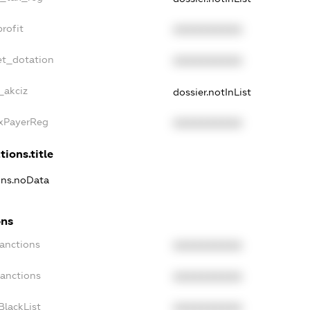
rofit
XXXXXXXXXX
et_dotation
XXXXXXXXXX
_akciz
dossier.notInList
axPayerReg
XXXXXXXXXX
tions.title
ions.noData
ons
Sanctions
XXXXXXXXXX
Sanctions
XXXXXXXXXX
BlackList
XXXXXXXXXX