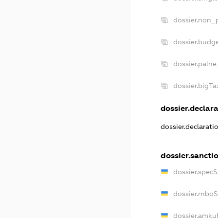
dossier.non_p
dossier.budg
dossier.palne
dossier.bigT
dossier.declara
dossier.declarat
dossier.sancti
dossier.spec
dossier.rnbo
dossier.amku