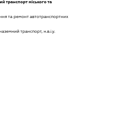
й транспорт міського та
ння та ремонт автотранспортних
земний транспорт, н.в.і.у.