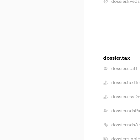
dossier.kveds
dossier.tax
dossier.staff
dossier.taxDe
dossier.esvD
dossier.ndsP
dossier.ndsA
dossier.singl