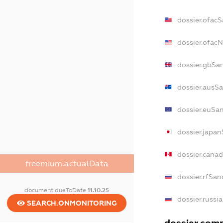
dossier.ofacS
dossier.ofac
dossier.gbSa
dossier.ausS
dossier.euSa
dossier.japa
dossier.cana
freemium.actualData
dossier.rfSan
document.dueToDate
11.10.25
dossier.russi
SEARCH.ONMONITORING
dossier.comm