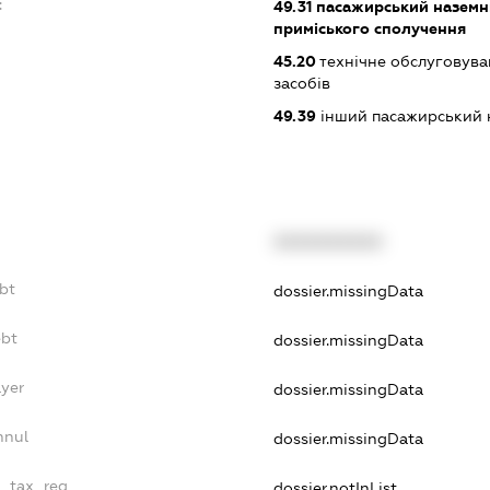
:
49.31
пасажирський наземни
приміського сполучення
45.20
технічне обслуговува
засобів
49.39
інший пасажирський на
XXXXXXXXXX
bt
dossier.missingData
ebt
dossier.missingData
ayer
dossier.missingData
nnul
dossier.missingData
e_tax_reg
dossier.notInList