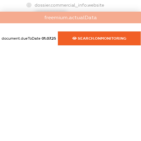
dossier.commercial_info.website
XXXXXXXXXX
freemium.actualData
dossier.commercial_info.activity
XXXXXXXXXX
document.dueToDate
01.07.25
SEARCH.ONMONITORING
freemium.exampleText_1
freemium.exampleText_2
freemium.anonymousPerSearch2
FREEMIUM.DETAILS
FREEMIUM.REGISTER