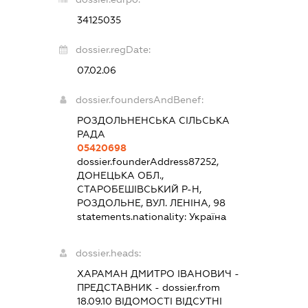
34125035
dossier.regDate:
07.02.06
dossier.foundersAndBenef:
РОЗДОЛЬНЕНСЬКА СІЛЬСЬКА
РАДА
05420698
dossier.founderAddress
87252,
ДОНЕЦЬКА ОБЛ.,
СТАРОБЕШІВСЬКИЙ Р-Н,
РОЗДОЛЬНЕ, ВУЛ. ЛЕНІНА, 98
statements.nationality:
Україна
dossier.heads:
ХАРАМАН ДМИТРО ІВАНОВИЧ
-
ПРЕДСТАВНИК
- dossier.from
18.09.10
ВІДОМОСТІ ВІДСУТНІ