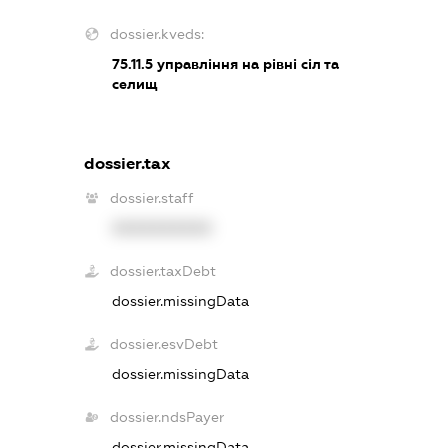
dossier.kveds:
75.11.5
управління на рівні сіл та
селищ
dossier.tax
dossier.staff
XXXXXXXXXX
dossier.taxDebt
dossier.missingData
dossier.esvDebt
dossier.missingData
dossier.ndsPayer
dossier.missingData