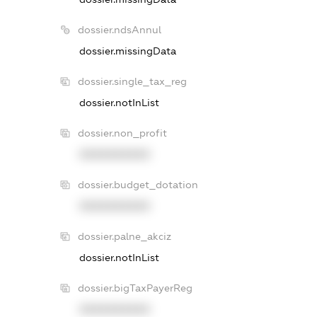
dossier.ndsAnnul
dossier.missingData
dossier.single_tax_reg
dossier.notInList
dossier.non_profit
XXXXXXXXXX
dossier.budget_dotation
XXXXXXXXXX
dossier.palne_akciz
dossier.notInList
dossier.bigTaxPayerReg
XXXXXXXXXX