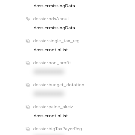
dossier.missingData
dossier.ndsAnnul
dossier.missingData
dossier.single_tax_reg
dossier.notInList
dossier.non_profit
XXXXXXXXXX
dossier.budget_dotation
XXXXXXXXXX
dossier.palne_akciz
dossier.notInList
dossier.bigTaxPayerReg