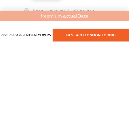
dossier.commercial_info.website
freemium.actualData
XXXXXXXXXX
dossier.commercial_info.activity
document.dueToDate
11.09.25
SEARCH.ONMONITORING
XXXXXXXXXX
freemium.exampleText_1
freemium.exampleText_2
freemium.anonymousPerSearch2
FREEMIUM.DETAILS
FREEMIUM.REGISTER