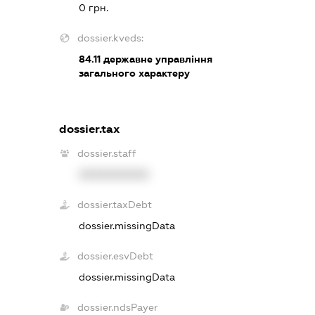
0 грн.
dossier.kveds:
84.11
державне управління
загального характеру
dossier.tax
dossier.staff
XXXXXXXXXX
dossier.taxDebt
dossier.missingData
dossier.esvDebt
dossier.missingData
dossier.ndsPayer