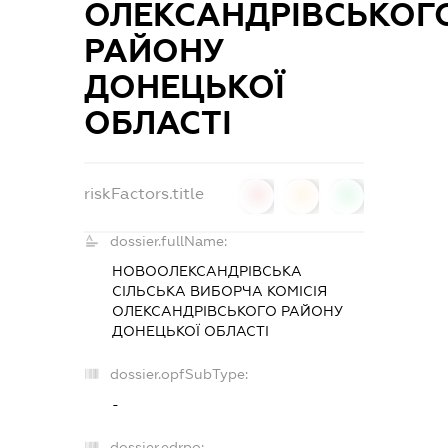
ОЛЕКСАНДРІВСЬКОГ
РАЙОНУ
ДОНЕЦЬКОЇ
ОБЛАСТІ
riskFactors.title
0
0
0
dossier.fullName:
НОВООЛЕКСАНДРІВСЬКА
СІЛЬСЬКА ВИБОРЧА КОМІСІЯ
ОЛЕКСАНДРІВСЬКОГО РАЙОНУ
ДОНЕЦЬКОЇ ОБЛАСТІ
dossier.opfSubType:
-
dossier.edrpo: